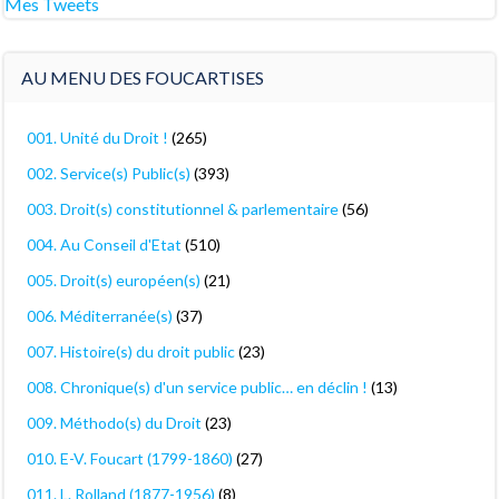
Mes Tweets
AU MENU DES FOUCARTISES
001. Unité du Droit !
(265)
002. Service(s) Public(s)
(393)
003. Droit(s) constitutionnel & parlementaire
(56)
004. Au Conseil d'Etat
(510)
005. Droit(s) européen(s)
(21)
006. Méditerranée(s)
(37)
007. Histoire(s) du droit public
(23)
008. Chronique(s) d'un service public… en déclin !
(13)
009. Méthodo(s) du Droit
(23)
010. E-V. Foucart (1799-1860)
(27)
011. L. Rolland (1877-1956)
(8)