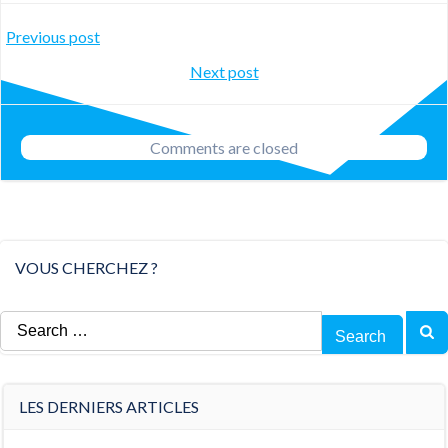
Post
Previous post
Post
Next post
navigation
navigation
Comments are closed
VOUS CHERCHEZ ?
Search
for:
LES DERNIERS ARTICLES