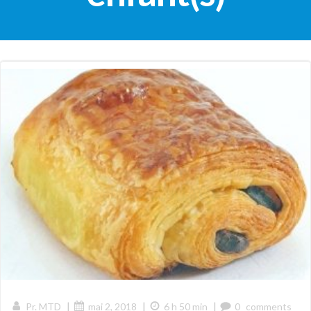
|
|
|
Pr. MTD
mai 2, 2018
6 h 50 min
0
comments