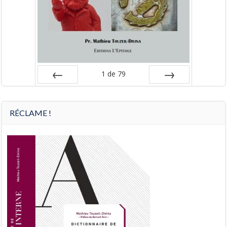
1
de
79
Préc
Suiv.
RÉCLAME !