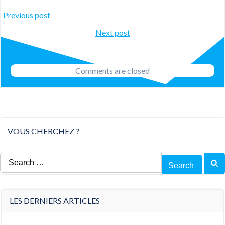
Post
Previous post
Post
Next post
navigation
navigation
Comments are closed
VOUS CHERCHEZ ?
Search
for:
LES DERNIERS ARTICLES