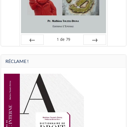
1
de
79
Préc
Suiv.
RÉCLAME !