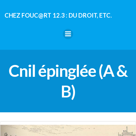
Aller
au
CHEZ FOUC@RT 12.3 : DU DROIT, ETC.
contenu
Cnil épinglée (A &
B)