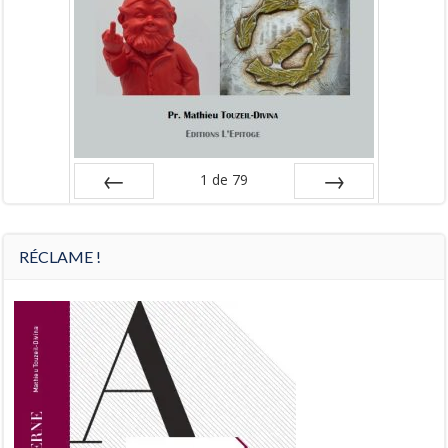
1
de
79
Préc
Suiv.
RÉCLAME !