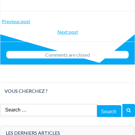
Post
Previous post
Post
Next post
navigation
navigation
Comments are closed
VOUS CHERCHEZ ?
Search
for:
LES DERNIERS ARTICLES