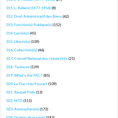
011. L. Rolland (1877-1956)
(8)
012. Droit Administratif des Biens
(62)
013. Fonction(s) Publique(s)
(152)
014. Laïcité(s)
(45)
015. Liberté(s)
(109)
016. Collectivité(s)
(46)
017. Conseil National des Universités
(21)
018. Toulouse
(139)
019. What's the FAC ?
(85)
020. La Star chez Foucart
(109)
021. Raspail Pride
(13)
022. MTD
(151)
023. Atmosphère(s)
(172)
024. Droit(s) de la santé
(182)