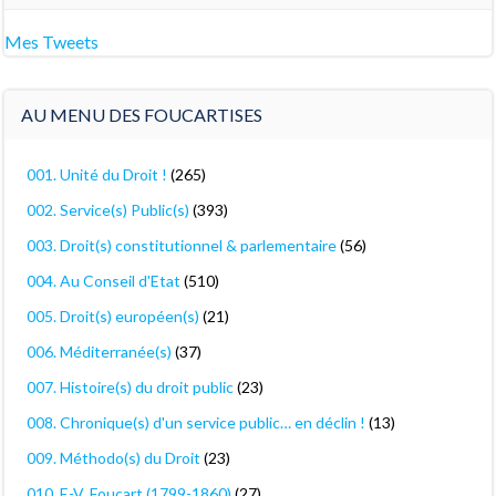
Mes Tweets
AU MENU DES FOUCARTISES
001. Unité du Droit !
(265)
002. Service(s) Public(s)
(393)
003. Droit(s) constitutionnel & parlementaire
(56)
004. Au Conseil d'Etat
(510)
005. Droit(s) européen(s)
(21)
006. Méditerranée(s)
(37)
007. Histoire(s) du droit public
(23)
008. Chronique(s) d'un service public… en déclin !
(13)
009. Méthodo(s) du Droit
(23)
010. E-V. Foucart (1799-1860)
(27)