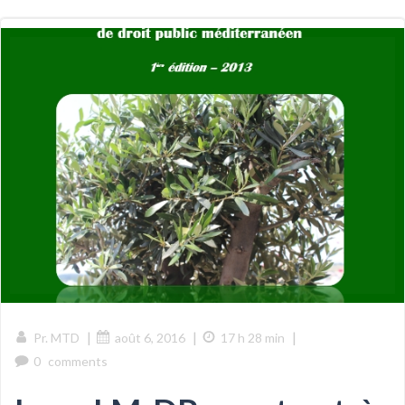
|
|
|
Pr. MTD
août 6, 2016
17 h 28 min
0
comments