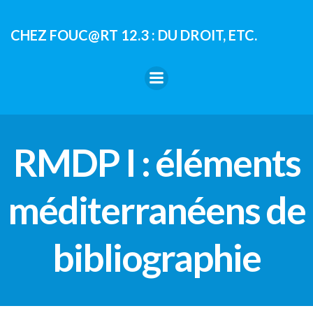
Aller
au
CHEZ FOUC@RT 12.3 : DU DROIT, ETC.
contenu
RMDP I : éléments
méditerranéens de
bibliographie