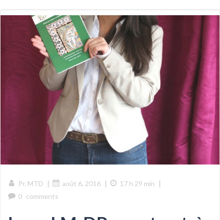
|
|
|
Pr. MTD
août 6, 2016
17 h 29 min
0
comments