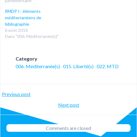
parlementaire"
RMDP I : éléments
méditerranéens de
bibliographie
6 août 2016
Dans "006. Méditerranée(s)"
Category
006. Méditerranée(s)
015. Liberté(s)
022. MTD
Post
Previous post
Post
Next post
navigation
navigation
Comments are closed