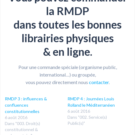
la RMDP
dans toutes les bonnes
librairies physiques
& en ligne.
Pour une commande spéciale (organisme public,
international…) ou groupée,
vous pouvez directement nous
contacter
.
RMDP 3 : influences &
RMDP 4 : Journées Louis
confluences
Rolland le Méditerranéen
6 août 2016
constitutionnelles
Dans "002. Service(s)
6 août 2016
Public(s)"
Dans "003. Droit(s)
constitutionnel &