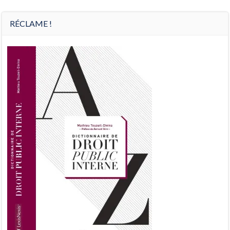
Préc
Suiv.
RÉCLAME !