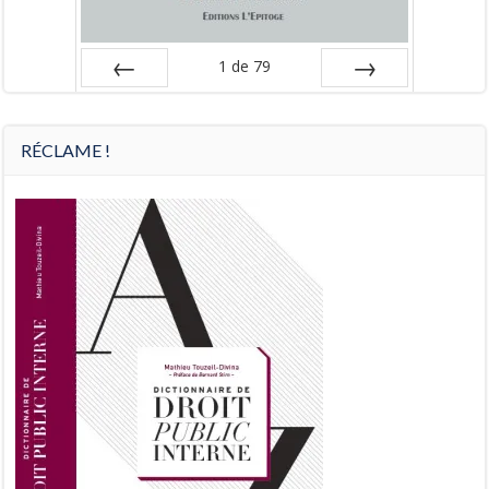
1
de
79
Préc
Suiv.
RÉCLAME !