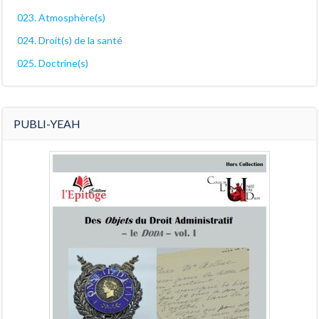
023. Atmosphère(s)
024. Droit(s) de la santé
025. Doctrine(s)
PUBLI-YEAH