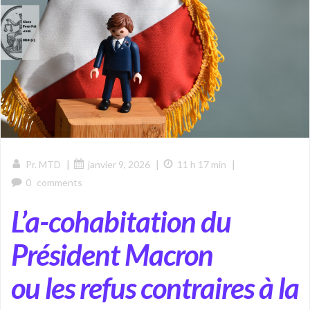
|
|
|
Pr. MTD
janvier 9, 2026
11 h 17 min
0
comments
L’a-cohabitation du
Président Macron
ou les refus contraires à la