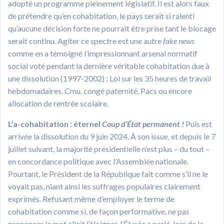
adopté un programme pleinement législatif. Il est alors faux
de prétendre qu’en cohabitation, le pays serait si ralenti
qu’aucune décision forte ne pourrait être prise tant le blocage
serait continu. Agiter ce spectre est une autre
fake news
comme en a témoigné l’impressionnant arsenal normatif
social voté pendant la dernière véritable cohabitation due à
une dissolution (1997-2002) : Loi sur les 35 heures de travail
hebdomadaires, Cmu, congé paternité, Pacs ou encore
allocation de rentrée scolaire.
L’a-cohabitation : éternel
Coup d’État permanent !
Puis est
arrivée la dissolution du 9 juin 2024. À son issue, et depuis le 7
juillet suivant, la majorité présidentielle n’est plus – du tout –
en concordance politique avec l’Assemblée nationale.
Pourtant, le Président de la République fait comme s’il ne le
voyait pas, niant ainsi les suffrages populaires clairement
exprimés. Refusant même d’employer le terme de
cohabitation comme si, de façon performative, ne pas
prononcer le mot allait l’éloigner, l’Élysée a parlé, lors de la