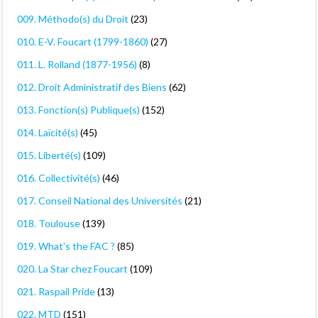
009. Méthodo(s) du Droit
(23)
010. E-V. Foucart (1799-1860)
(27)
011. L. Rolland (1877-1956)
(8)
012. Droit Administratif des Biens
(62)
013. Fonction(s) Publique(s)
(152)
014. Laïcité(s)
(45)
015. Liberté(s)
(109)
016. Collectivité(s)
(46)
017. Conseil National des Universités
(21)
018. Toulouse
(139)
019. What's the FAC ?
(85)
020. La Star chez Foucart
(109)
021. Raspail Pride
(13)
022. MTD
(151)