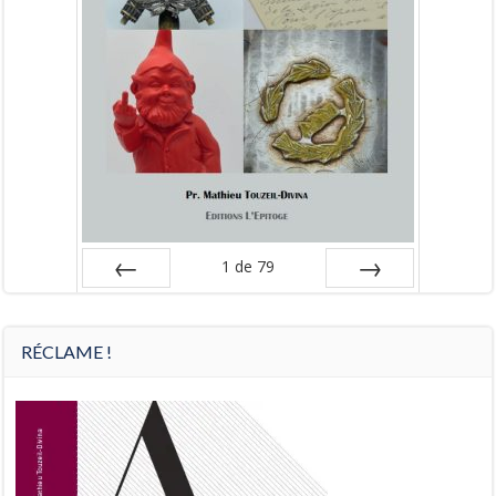
1
de
79
Préc
Suiv.
RÉCLAME !