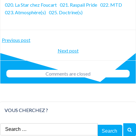
020. La Star chez Foucart
021. Raspail Pride
022. MTD
023. Atmosphère(s)
025. Doctrine(s)
Post
Previous post
Post
Next post
navigation
navigation
Comments are closed
VOUS CHERCHEZ ?
Search
for: