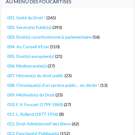
AU MENU DES FOUCARTISES
001. Unité du Droit !
(265)
002. Service(s) Public(s)
(393)
003. Droit(s) constitutionnel & parlementaire
(56)
004. Au Conseil d'Etat
(510)
005. Droit(s) européen(s)
(21)
006. Méditerranée(s)
(37)
007. Histoire(s) du droit public
(23)
008. Chronique(s) d'un service public… en déclin !
(13)
009. Méthodo(s) du Droit
(23)
010. E-V. Foucart (1799-1860)
(27)
011. L. Rolland (1877-1956)
(8)
012. Droit Administratif des Biens
(62)
013. Fonction(s) Publique(s)
(152)