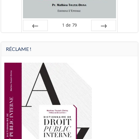
1
de
79
Préc
Suiv.
RÉCLAME !