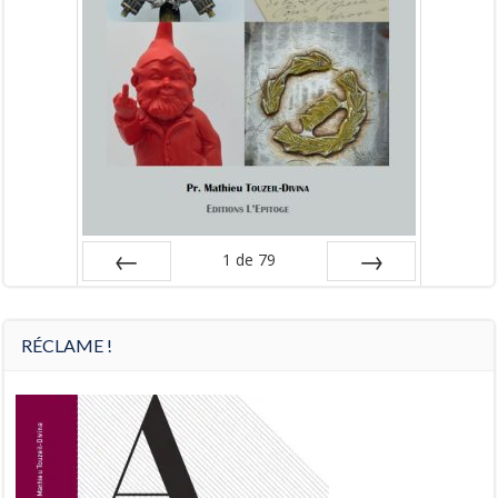
1
de
79
Préc
Suiv.
RÉCLAME !