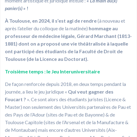
moment artistique et juridique intitulé :
«
La main au(x)
panier(s)
» !
À Toulouse, en 2024, il s’est agi de rendre
(à nouveau et
après l’atelier du colloque de la matinée)
hommage au
professeur de médecine légale, Gérard Marchant (1813-
1881) dont on a proposé une vie théâtralisée à laquelle
ont participé des étudiants de la Faculté de Droit de
Toulouse (de la Licence au Doctorat).
Troisième temps : le
Jeu Interuniversitaire
De façon renforcée depuis 2018, en deux temps pendant la
journée, a lieu le jeu juridique «
Qui veut gagner des
Foucart ?
». Ce sont alors des étudiants juristes (Licence &
Master) non seulement des Universités partenaires de Pau et
des Pays de l’Adour (sites de Pau et de Bayonne) & de
Toulouse Capitole (sites de l’Arsenal et de la Manufacture &
de Montauban) mais encore d’autres Universités (Aix-