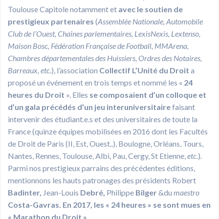
Toulouse Capitole notamment et
avec le soutien de
prestigieux partenaires
(
Assemblée Nationale, Automobile
Club de l’Ouest, Chaînes parlementaires, LexisNexis, Lextenso,
Maison Bosc, Fédération Française de Football, MMArena,
Chambres départementales des Huissiers, Ordres des Notaires,
Barreaux,
etc
.
), l’association
Collectif L’Unité du Droit
a
proposé un événement en trois temps et nommé les «
24
heures du Droit
». Elles
se composaient d’un colloque et
d’un gala précédés d’un jeu interuniversitaire
faisant
intervenir des étudiant.e.s et des universitaires de toute la
France (quinze équipes mobilisées en 2016 dont les Facultés
de Droit de Paris (II, Est, Ouest..), Boulogne, Orléans, Tours,
Nantes, Rennes, Toulouse, Albi, Pau, Cergy, St Etienne,
etc
.).
Parmi nos prestigieux parrains des précédentes éditions,
mentionnons les hauts patronages des présidents Robert
Badinter,
Jean-Louis
Debré,
Philippe
Bilger
&du
maestro
Costa-Gavras.
En 2017, les « 24 heures » se sont mues en
« Marathon du Droit ».