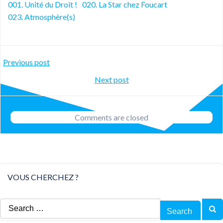
001. Unité du Droit !
020. La Star chez Foucart
023. Atmosphère(s)
Post
Previous post
Post
Next post
navigation
navigation
Comments are closed
VOUS CHERCHEZ ?
Search
for: