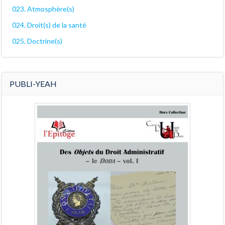
023. Atmosphère(s)
024. Droit(s) de la santé
025. Doctrine(s)
PUBLI-YEAH