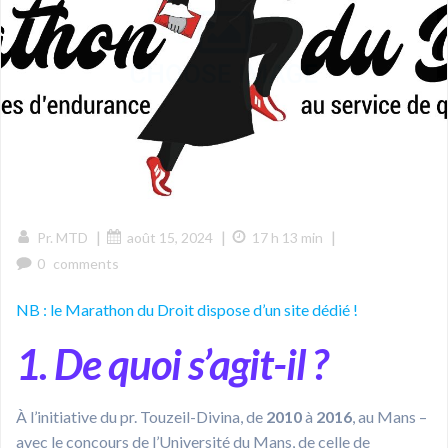
|
|
|
Pr. MTD
août 15, 2024
17 h 13 min
0
comments
NB : le Marathon du Droit dispose d’un site dédié !
1. De quoi s’agit-il ?
À l’initiative du pr. Touzeil-Divina, de
2010
à
2016
, au Mans –
avec le concours de l’Université du Mans, de celle de