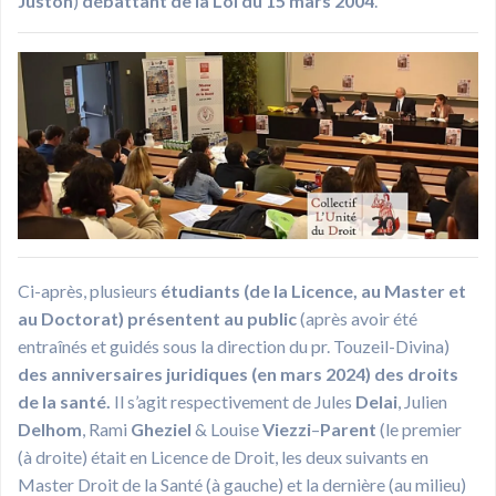
Juston
)
débattant de la Loi du 15 mars 2004
.
Ci-après, plusieurs
étudiants (de la Licence, au Master et
au Doctorat) présentent au public
(après avoir été
entraînés et guidés sous la direction du pr. Touzeil-Divina)
des anniversaires juridiques (en mars 2024) des droits
de la santé.
Il s’agit respectivement de Jules
Delai
, Julien
Delhom
, Rami
Gheziel
& Louise
Viezzi
–
Parent
(le premier
(à droite) était en Licence de Droit, les deux suivants en
Master Droit de la Santé (à gauche) et la dernière (au milieu)