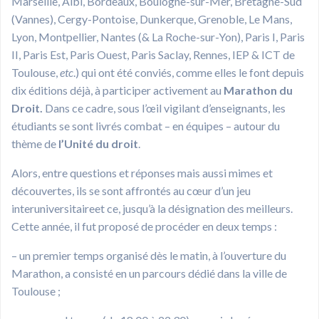
Marseille, Albi, Bordeaux, Boulogne-sur-Mer, Bretagne-Sud
(Vannes), Cergy-Pontoise, Dunkerque, Grenoble, Le Mans,
Lyon, Montpellier, Nantes (& La Roche-sur-Yon), Paris I, Paris
II, Paris Est, Paris Ouest, Paris Saclay, Rennes, IEP & ICT de
Toulouse,
etc
.) qui ont été conviés, comme elles le font depuis
dix éditions déjà, à participer activement au
Marathon du
Droit.
Dans ce cadre, sous l’œil vigilant d’enseignants, les
étudiants se sont livrés combat – en équipes – autour du
thème de
l’Unité du droit
.
Alors, entre questions et réponses mais aussi mimes et
découvertes, ils se sont affrontés au cœur d’un jeu
interuniversitaireet ce, jusqu’à la désignation des meilleurs.
Cette année, il fut proposé de procéder en deux temps :
– un premier temps organisé dès le matin, à l’ouverture du
Marathon, a consisté en un parcours dédié dans la ville de
Toulouse ;