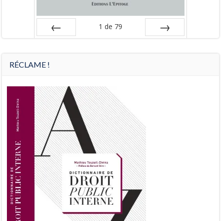
1
de
79
Préc
Suiv.
RÉCLAME !