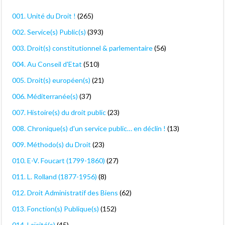
001. Unité du Droit !
(265)
002. Service(s) Public(s)
(393)
003. Droit(s) constitutionnel & parlementaire
(56)
004. Au Conseil d'Etat
(510)
005. Droit(s) européen(s)
(21)
006. Méditerranée(s)
(37)
007. Histoire(s) du droit public
(23)
008. Chronique(s) d'un service public… en déclin !
(13)
009. Méthodo(s) du Droit
(23)
010. E-V. Foucart (1799-1860)
(27)
011. L. Rolland (1877-1956)
(8)
012. Droit Administratif des Biens
(62)
013. Fonction(s) Publique(s)
(152)
014. Laïcité(s)
(45)