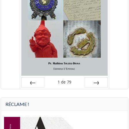
1
de
79
Préc
Suiv.
RÉCLAME !