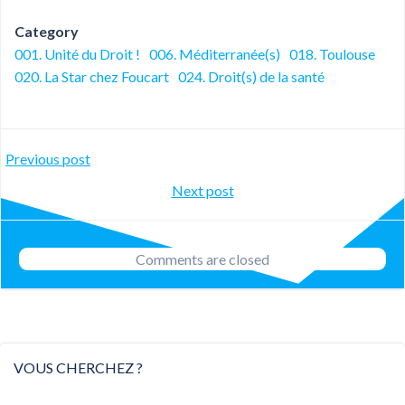
Category
001. Unité du Droit !
006. Méditerranée(s)
018. Toulouse
020. La Star chez Foucart
024. Droit(s) de la santé
Post
Previous post
Post
Next post
navigation
navigation
Comments are closed
VOUS CHERCHEZ ?