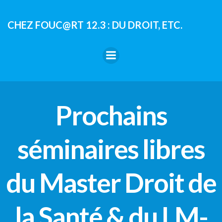
Aller
au
CHEZ FOUC@RT 12.3 : DU DROIT, ETC.
contenu
Prochains
séminaires libres
du Master Droit de
la Santé & du LM-