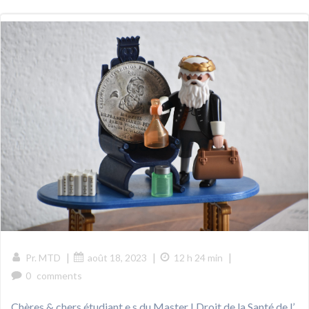
|
|
|
Pr. MTD
août 18, 2023
12 h 24 min
0
comments
Chères & chers étudiant.e.s du Master I Droit de la Santé de l’