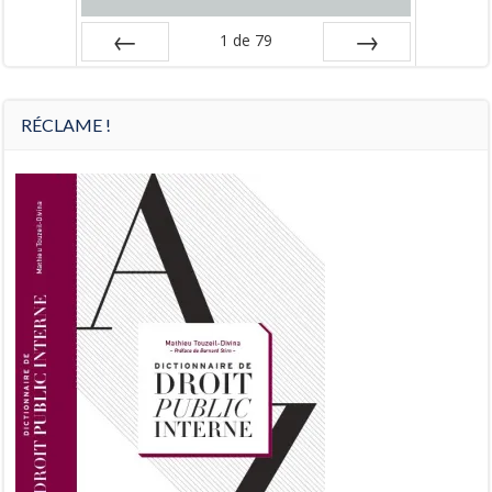
1
de
79
Préc
Suiv.
RÉCLAME !