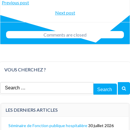
Post
Previous post
Post
Next post
navigation
navigation
Comments are closed
VOUS CHERCHEZ ?
Search
for:
LES DERNIERS ARTICLES
Séminaire de Fonction publique hospitalière
30 juillet 2026