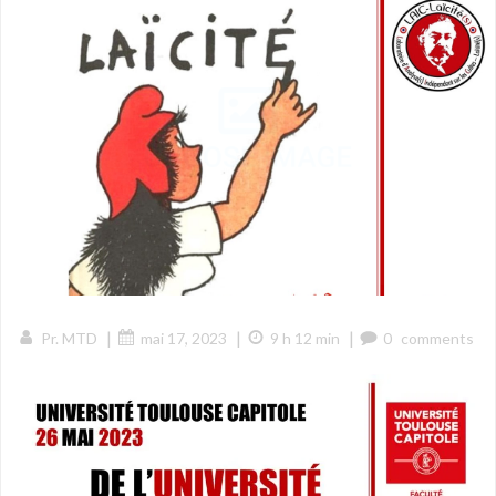
|
|
|
Pr. MTD
mai 17, 2023
9 h 12 min
0
comments