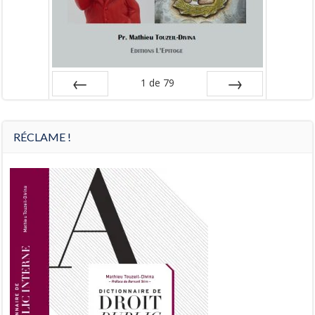
1
de
79
Préc
Suiv.
RÉCLAME !