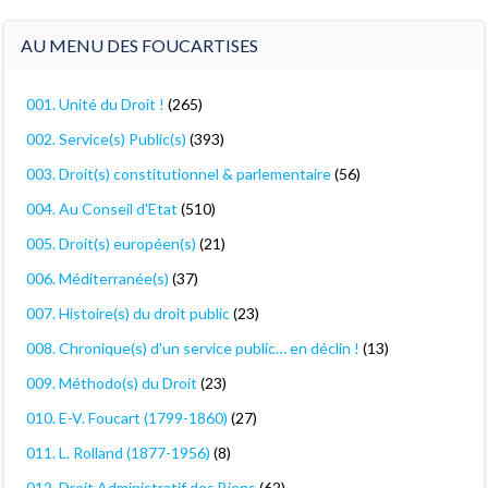
AU MENU DES FOUCARTISES
001. Unité du Droit !
(265)
002. Service(s) Public(s)
(393)
003. Droit(s) constitutionnel & parlementaire
(56)
004. Au Conseil d'Etat
(510)
005. Droit(s) européen(s)
(21)
006. Méditerranée(s)
(37)
007. Histoire(s) du droit public
(23)
008. Chronique(s) d'un service public… en déclin !
(13)
009. Méthodo(s) du Droit
(23)
010. E-V. Foucart (1799-1860)
(27)
011. L. Rolland (1877-1956)
(8)
012. Droit Administratif des Biens
(62)