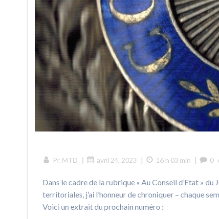
|
|
|
Pr. MTD
avril 24, 2023
16 h 03 min
0
Dans le cadre de la rubrique « Au Conseil d’Etat » du
territoriales, j’ai l’honneur de chroniquer – chaque s
Voici un extrait du prochain numéro :