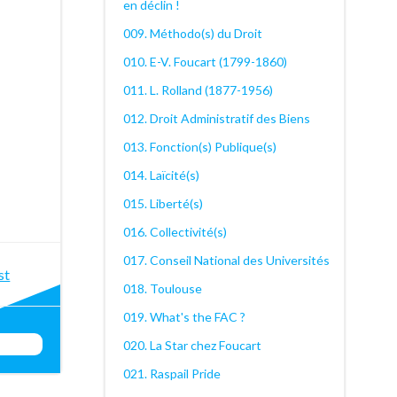
en déclin !
009. Méthodo(s) du Droit
010. E-V. Foucart (1799-1860)
011. L. Rolland (1877-1956)
012. Droit Administratif des Biens
013. Fonction(s) Publique(s)
014. Laïcité(s)
015. Liberté(s)
016. Collectivité(s)
017. Conseil National des Universités
st
st
018. Toulouse
igation
019. What's the FAC ?
020. La Star chez Foucart
021. Raspail Pride