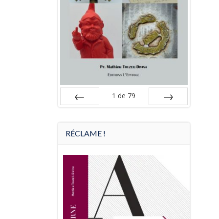
1
de
79
Préc
Suiv.
RÉCLAME !