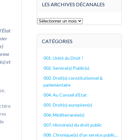
LES ARCHIVES DÉCANALES
Les
archives
d’État
décanales
hier
CATÉGORIES
e)
norme
001. Unité du Droit !
ès) et
002. Service(s) Public(s)
003. Droit(s) constitutionnel &
parlementaire
se,
004. Au Conseil d'Etat
005. Droit(s) européen(s)
actère
res
006. Méditerranée(s)
de
007. Histoire(s) du droit public
008. Chronique(s) d'un service public…