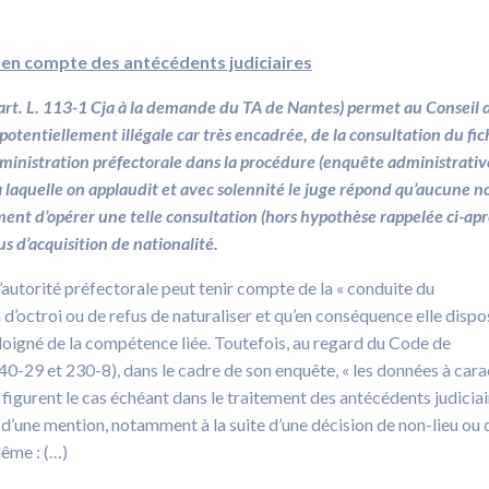
e en compte des antécédents judiciaires
’art. L. 113-1 Cja à la demande du TA de Nantes) permet au Conseil 
potentiellement illégale car très encadrée, de la consultation du fic
administration préfectorale dans la procédure (enquête administrativ
 à laquelle on applaudit et avec solennité le juge répond qu’aucune 
ment d’opérer une telle consultation (hors hypothèse rappelée ci-apr
s d’acquisition de nationalité.
 l’autorité préfectorale peut tenir compte de la « conduite du
d’octroi ou de refus de naturaliser et qu’en conséquence elle dispo
éloigné de la compétence liée. Toutefois, au regard du Code de
40-29 et 230-8), dans le cadre de son enquête, « les données à car
igurent le cas échéant dans le traitement des antécédents judiciai
et d’une mention, notamment à la suite d’une décision de non-lieu ou 
même : (…)