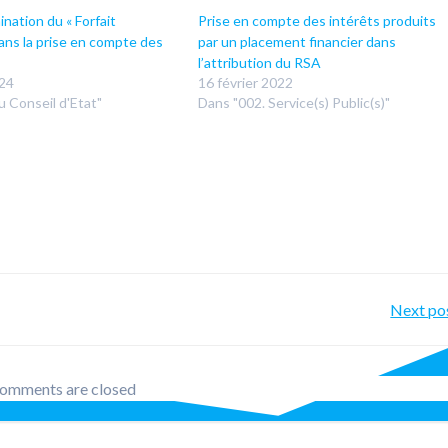
nation du « Forfait
Prise en compte des intérêts produits
ans la prise en compte des
par un placement financier dans
l’attribution du RSA
024
16 février 2022
u Conseil d'Etat"
Dans "002. Service(s) Public(s)"
Po
Next po
nav
omments are closed