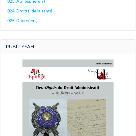
023. Atmosphère(s)
024. Droit(s) de la santé
025. Doctrine(s)
PUBLI-YEAH