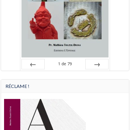
1
de
79
Préc
Suiv.
RÉCLAME !