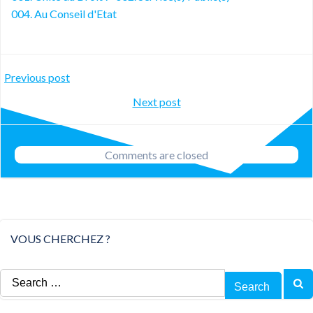
004. Au Conseil d'Etat
Post
Previous post
Post
Next post
navigation
navigation
Comments are closed
VOUS CHERCHEZ ?
Search
for: