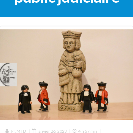
|
|
|
Pr. MTD
janvier 26, 2023
4 h 57 min