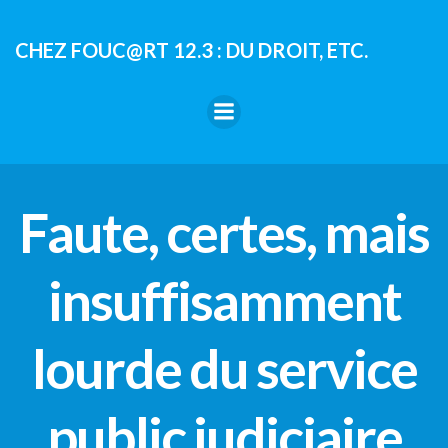
Aller
au
CHEZ FOUC@RT 12.3 : DU DROIT, ETC.
contenu
Faute, certes, mais
insuffisamment
lourde du service
public judiciaire