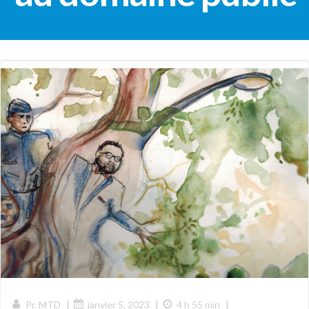
|
|
|
Pr. MTD
janvier 5, 2023
4 h 55 min