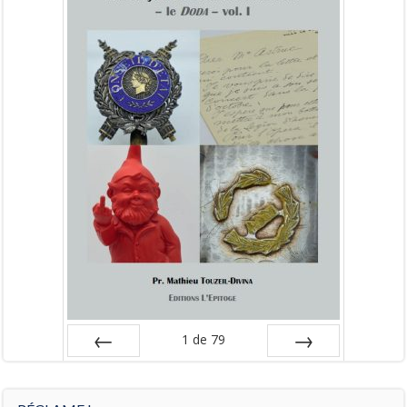
1
de
79
Préc
Suiv.