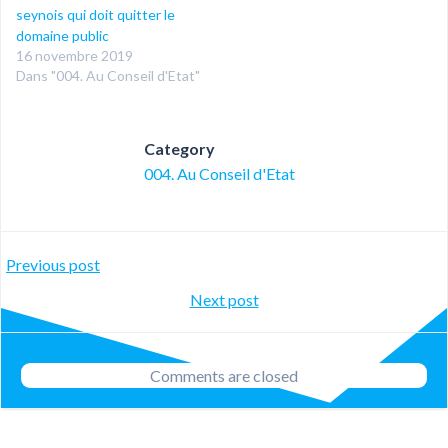
seynois qui doit quitter le
domaine public
16 novembre 2019
Dans "004. Au Conseil d'Etat"
Category
004. Au Conseil d'Etat
Post
Previous post
Post
Next post
navigation
navigation
Comments are closed