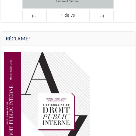
1
de
79
Préc
Suiv.
RÉCLAME !