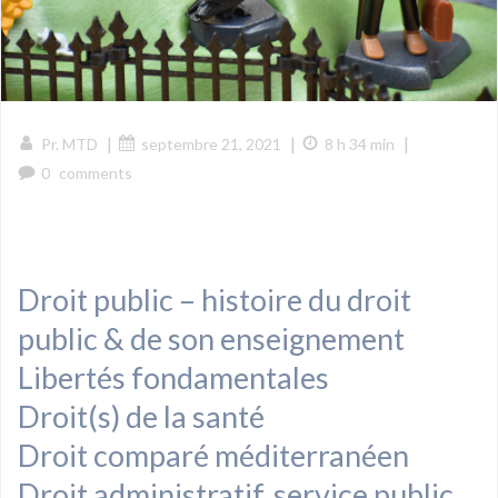
|
|
|
Pr. MTD
septembre 21, 2021
8 h 34 min
0
comments
Droit public – histoire du droit
public & de son enseignement
Libertés fondamentales
Droit(s) de la santé
Droit comparé méditerranéen
Droit administratif, service public,