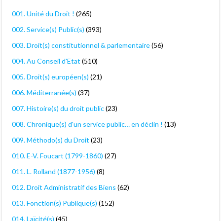
001. Unité du Droit !
(265)
002. Service(s) Public(s)
(393)
003. Droit(s) constitutionnel & parlementaire
(56)
004. Au Conseil d'Etat
(510)
005. Droit(s) européen(s)
(21)
006. Méditerranée(s)
(37)
007. Histoire(s) du droit public
(23)
008. Chronique(s) d'un service public… en déclin !
(13)
009. Méthodo(s) du Droit
(23)
010. E-V. Foucart (1799-1860)
(27)
011. L. Rolland (1877-1956)
(8)
012. Droit Administratif des Biens
(62)
013. Fonction(s) Publique(s)
(152)
014. Laïcité(s)
(45)