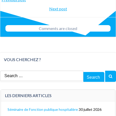
Post
Post
Next post
navigation
navigation
Comments are closed
VOUS CHERCHEZ ?
Search
for:
LES DERNIERS ARTICLES
Séminaire de Fonction publique hospitalière
30 juillet 2026