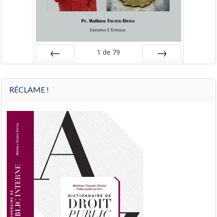
1
de
79
Préc
Suiv.
RÉCLAME !