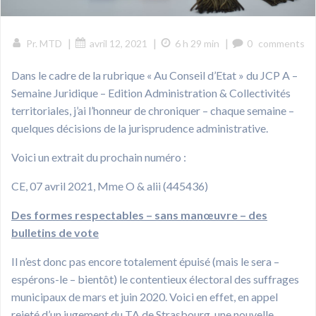
|
|
|
Pr. MTD
avril 12, 2021
6 h 29 min
0
comments
Dans le cadre de la rubrique « Au Conseil d’Etat » du JCP A –
Semaine Juridique – Edition Administration & Collectivités
territoriales, j’ai l’honneur de chroniquer – chaque semaine –
quelques décisions de la jurisprudence administrative.
Voici un extrait du prochain numéro :
CE, 07 avril 2021, Mme O & alii (445436)
Des formes respectables – sans manœuvre – des
bulletins de vote
Il n’est donc pas encore totalement épuisé (mais le sera –
espérons-le – bientôt) le contentieux électoral des suffrages
municipaux de mars et juin 2020. Voici en effet, en appel
rejeté d’un jugement du TA de Strasbourg, une nouvelle