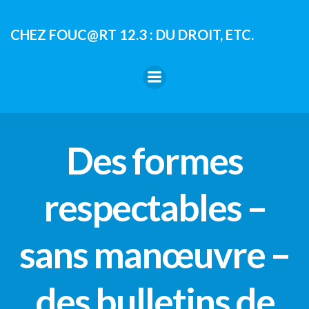
Aller
au
CHEZ FOUC@RT 12.3 : DU DROIT, ETC.
contenu
Des formes
respectables –
sans manœuvre –
des bulletins de