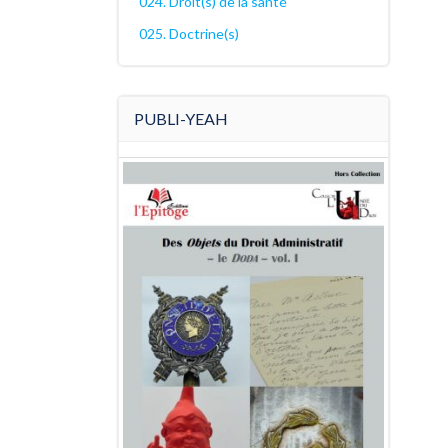
024. Droit(s) de la santé
025. Doctrine(s)
PUBLI-YEAH