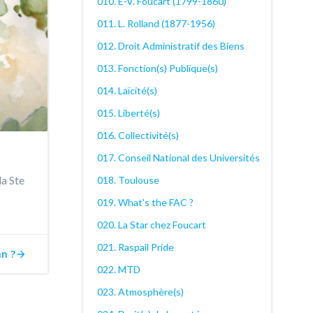
010. E-V. Foucart (1799-1860)
011. L. Rolland (1877-1956)
012. Droit Administratif des Biens
013. Fonction(s) Publique(s)
014. Laïcité(s)
015. Liberté(s)
016. Collectivité(s)
017. Conseil National des Universités
la Ste
018. Toulouse
019. What's the FAC ?
020. La Star chez Foucart
021. Raspail Pride
an ?
022. MTD
023. Atmosphère(s)