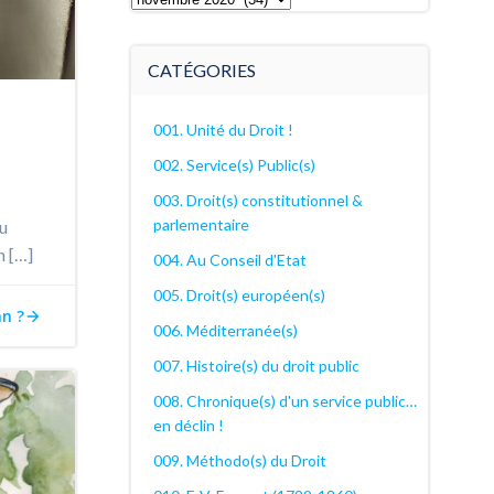
archives
décanales
CATÉGORIES
001. Unité du Droit !
002. Service(s) Public(s)
003. Droit(s) constitutionnel &
parlementaire
du
n […]
004. Au Conseil d'Etat
005. Droit(s) européen(s)
an ?
006. Méditerranée(s)
007. Histoire(s) du droit public
008. Chronique(s) d'un service public…
en déclin !
009. Méthodo(s) du Droit