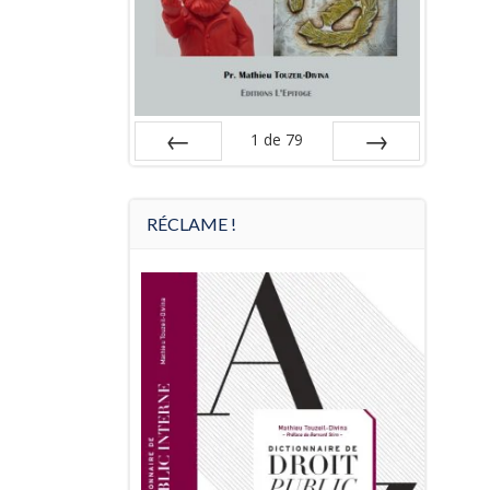
1
de
79
Préc
Suiv.
RÉCLAME !