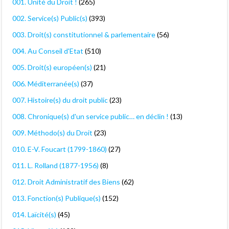
001. Unité du Droit !
(265)
002. Service(s) Public(s)
(393)
003. Droit(s) constitutionnel & parlementaire
(56)
004. Au Conseil d'Etat
(510)
005. Droit(s) européen(s)
(21)
006. Méditerranée(s)
(37)
007. Histoire(s) du droit public
(23)
008. Chronique(s) d'un service public… en déclin !
(13)
009. Méthodo(s) du Droit
(23)
010. E-V. Foucart (1799-1860)
(27)
011. L. Rolland (1877-1956)
(8)
012. Droit Administratif des Biens
(62)
013. Fonction(s) Publique(s)
(152)
014. Laïcité(s)
(45)