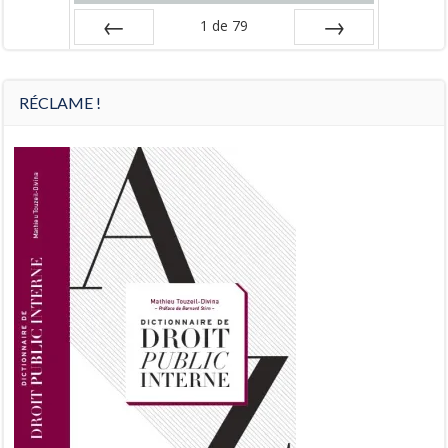
1
de
79
Préc
Suiv.
RÉCLAME !