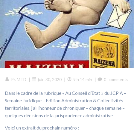
|
|
|
Pr. MTD
juin 30, 2020
9 h 14 min
0
comments
Dans le cadre de la rubrique « Au Conseil d’Etat » du JCP A –
Semaine Juridique – Edition Administration & Collectivités
territoriales, j’ai l’honneur de chroniquer – chaque semaine –
quelques décisions de la jurisprudence administrative.
Voici un extrait du prochain numéro :