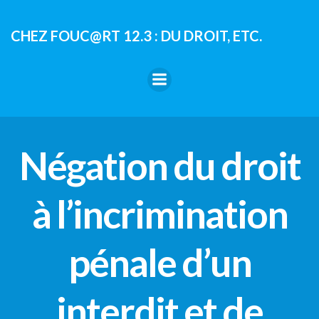
Aller
au
CHEZ FOUC@RT 12.3 : DU DROIT, ETC.
contenu
Négation du droit
à l’incrimination
pénale d’un
interdit et de