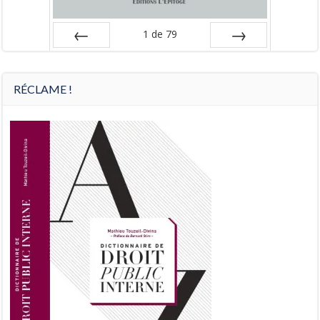
1
de
79
Préc
Suiv.
RÉCLAME !