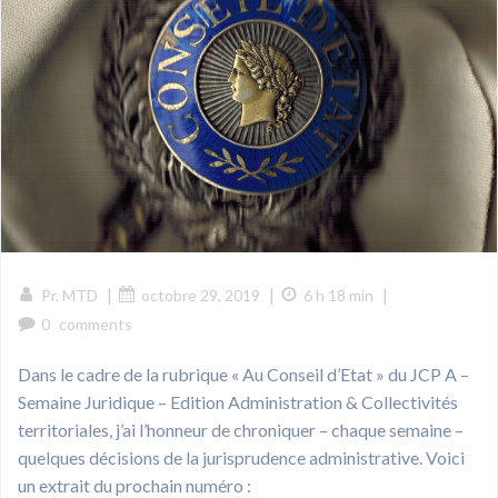
|
|
|
Pr. MTD
octobre 29, 2019
6 h 18 min
0
comments
Dans le cadre de la rubrique « Au Conseil d’Etat » du JCP A –
Semaine Juridique – Edition Administration & Collectivités
territoriales, j’ai l’honneur de chroniquer – chaque semaine –
quelques décisions de la jurisprudence administrative. Voici
un extrait du prochain numéro :