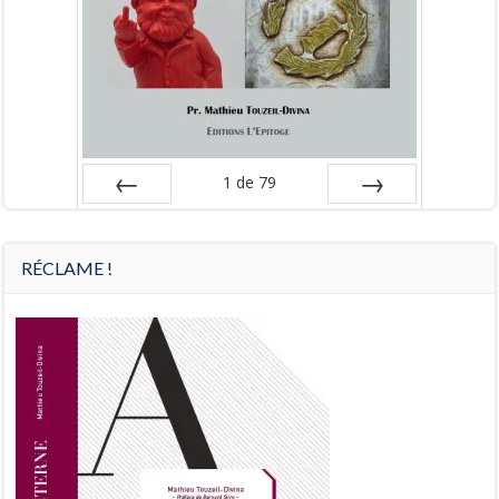
1
de
79
Préc
Suiv.
RÉCLAME !