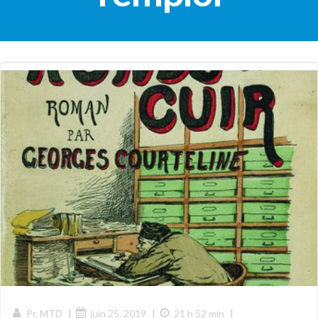
|
|
|
Pr. MTD
juin 25, 2019
21 h 52 min