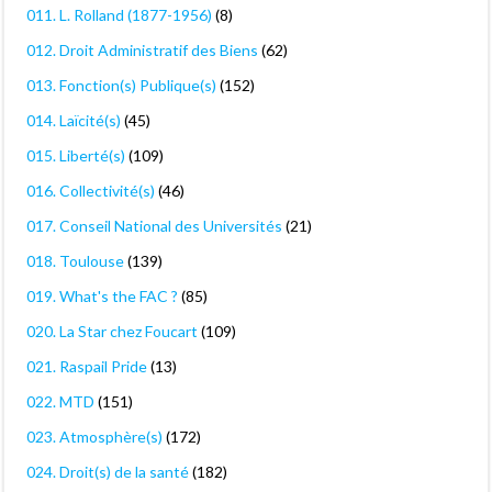
011. L. Rolland (1877-1956)
(8)
012. Droit Administratif des Biens
(62)
013. Fonction(s) Publique(s)
(152)
014. Laïcité(s)
(45)
015. Liberté(s)
(109)
016. Collectivité(s)
(46)
017. Conseil National des Universités
(21)
018. Toulouse
(139)
019. What's the FAC ?
(85)
020. La Star chez Foucart
(109)
021. Raspail Pride
(13)
022. MTD
(151)
023. Atmosphère(s)
(172)
024. Droit(s) de la santé
(182)