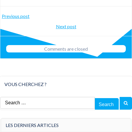
Post
Previous post
Post
Next post
navigation
navigation
Comments are closed
VOUS CHERCHEZ ?
Search
for:
LES DERNIERS ARTICLES