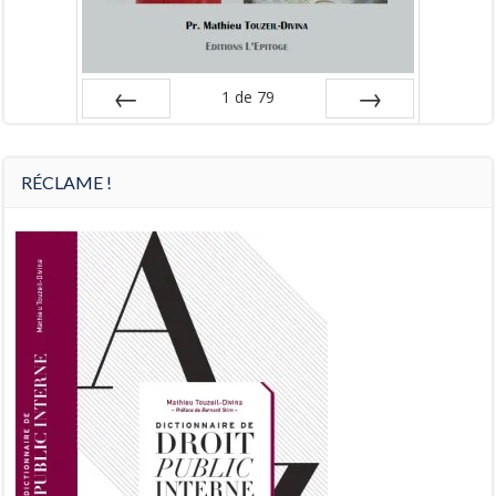
1
de
79
Préc
Suiv.
RÉCLAME !