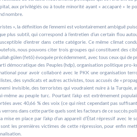
pital, aux privilégiés ou à toute minorité ayant « accaparé » le po
rand nombre.
roristes », la définition de l’ennemi est volontairement ambiguë puisq
e plus subtil, qui correspond à l’entretien d’un certain flou auto
susceptible d’entrer dans cette catégorie. Ce même climat condu
Toutefois, nous pouvons citer trois groupes qui constituent des cib
hullah gülen (fetö) évoquée précédemment, avec tous ceux qui de p
e Parti démocratique des Peuples (hdp), organisation politique pro-k
ernational pour avoir collaboré avec le PKK une organisation terro
listes, des syndicats et autres activistes, tous accusés de « prop
ennemi invisible, des terroristes qui voudraient nuire à la Turquie, a
lui-même au peuple turc. Pourtant l’akp est extrêmement populai
rtées avec 40,66 % des voix (ce qui n’est cependant pas suffisan
verrons dans cette partie quels sont les facteurs de ce succès poli
mise en place par l’akp d’un appareil d’État répressif avec le s
 sont les premières victimes de cette répression, pour enfin met
nalisation.