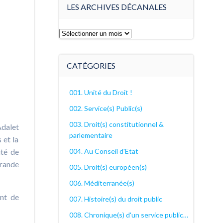
LES ARCHIVES DÉCANALES
Les
archives
décanales
CATÉGORIES
001. Unité du Droit !
002. Service(s) Public(s)
003. Droit(s) constitutionnel &
Adalet
parlementaire
 et la
004. Au Conseil d'Etat
ité de
grande
005. Droit(s) européen(s)
006. Méditerranée(s)
ant de
007. Histoire(s) du droit public
008. Chronique(s) d'un service public…