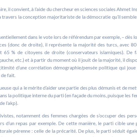
e, il convient, à l’aide du chercheur en sciences sociales Ahmet Ins
 travers la conception majoritariste de la démocratie qu’il semble
entiellement dans le vote lors de référendum par exemple, – dès lo
ces (donc de droite), il représente la majorité des turcs, avec 8
t 65 % de citoyens de droite (conservateurs islamiques). De fa
gauche, etc.) et à partir du moment où il jouit de la majorité, il disp
légitimité d’une corrélation démographie/pensée politique qui joue
de fait.
tueuse qui a le mérite d’aider une partie des plus démunis et de met
ns la politique interne du parti (en façade du moins, puisque les 
e l’akp).
activistes, notamment des femmes chargées de s’occuper des per
s d’un repas par exemple. De cette manière, le parti cible une 
orale pérenne : celle de la précarité. De plus, le parti séduit éga