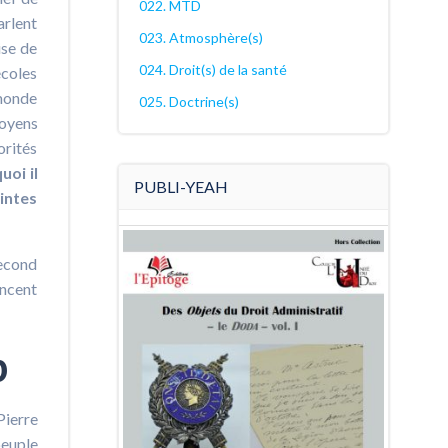
022. MTD
arlent
023. Atmosphère(s)
ise de
024. Droit(s) de la santé
écoles
 monde
025. Doctrine(s)
toyens
orités
uoi il
PUBLI-YEAH
intes
second
encent
p
Pierre
peuple