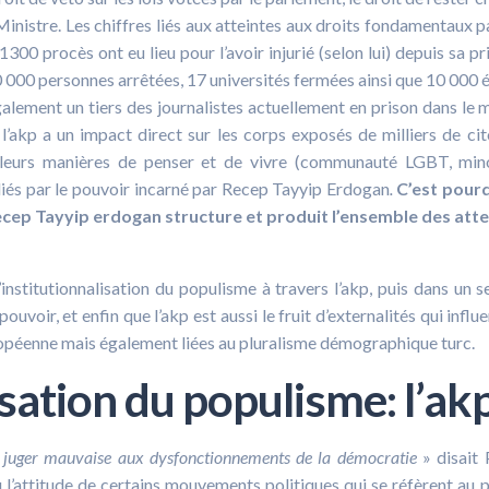
Ministre. Les chiffres liés aux atteintes aux droits fondamentaux p
00 procès ont eu lieu pour l’avoir injurié (selon lui) depuis sa pr
 000 personnes arrêtées, 17 universités fermées ainsi que 10 000 
alement un tiers des journalistes actuellement en prison dans le
e l’akp a un impact direct sur les corps exposés de milliers de ci
 leurs manières de penser et de vivre (communauté LGBT, min
miliés par le pouvoir incarné par Recep Tayyip Erdogan
.
C’est pourq
ep Tayyip erdogan structure et produit l’ensemble des atte
institutionnalisation du populisme à travers l’akp, puis dans un 
uvoir, et enfin que l’akp est aussi le fruit d’externalités qui influ
Européenne mais également liées au pluralisme démographique turc.
isation du populisme: l’ak
t juger mauvaise aux dysfonctionnements de la démocratie
» disait 
 l’attitude de certains mouvements politiques qui se réfèrent au 