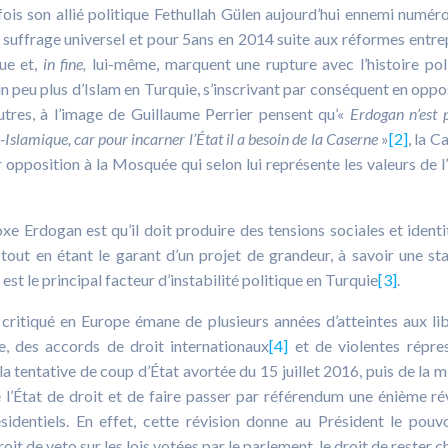
 fois son allié politique Fethullah Gülen aujourd’hui ennemi numér
suffrage universel et pour 5ans en 2014 suite aux réformes entre
que et,
in fine,
lui-même, marquent une rupture avec l’histoire pol
un peu plus d’Islam en Turquie, s’inscrivant par conséquent en oppo
tres, à l’image de Guillaume Perrier pensent qu’«
Erdogan n’est 
Islamique, car pour incarner l’État il a besoin de la Caserne
»
[2]
, la C
r opposition à la Mosquée qui selon lui représente les valeurs de l
xe Erdogan est qu’il doit produire des tensions sociales et identi
 tout en étant le garant d’un projet de grandeur, à savoir une sta
st le principal facteur d’instabilité politique en Turquie
[3]
.
critiqué en Europe émane de plusieurs années d’atteintes aux li
e, des accords de droit internationaux
[4]
et de violentes répre
 la tentative de coup d’État avortée du 15 juillet 2016, puis de la m
e l’État de droit et de faire passer par référendum une énième ré
sidentiels. En effet, cette révision donne au Président le pouv
t de veto sur les lois votées par le parlement, le droit de rester c