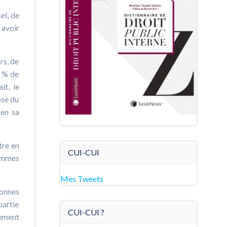
el, de
 avoir
rs, de
0 % de
it, le
ose du
 en sa
tre en
CUI-CUI
femmes
Mes Tweets
sonnes
partie
CUI-CUI ?
lement