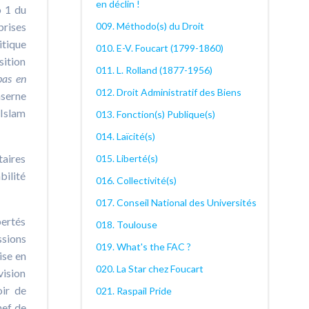
en déclin !
o 1 du
009. Méthodo(s) du Droit
prises
itique
010. E-V. Foucart (1799-1860)
sition
011. L. Rolland (1877-1956)
pas en
012. Droit Administratif des Biens
aserne
’Islam
013. Fonction(s) Publique(s)
014. Laïcité(s)
taires
015. Liberté(s)
bilité
016. Collectivité(s)
017. Conseil National des Universités
bertés
018. Toulouse
ssions
019. What's the FAC ?
ise en
020. La Star chez Foucart
vision
oir de
021. Raspail Pride
hef de