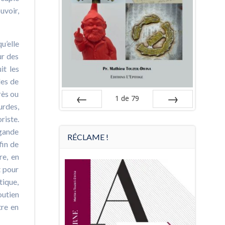
uvoir,
u’elle
ur des
it les
les de
rès ou
1
de
79
urdes,
Préc
Suiv.
riste.
agande
RÉCLAME !
fin de
re, en
t pour
tique,
outien
tre en