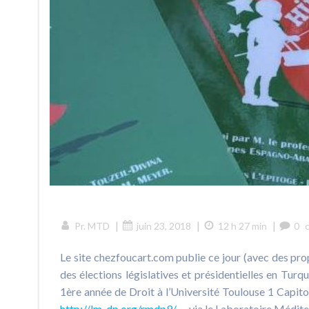
|
|
|
Pr. MTD
juin 23, 2018
12 h 27 min
0
Le site chezfoucart.com publie ce jour (avec des prop
des élections législatives et présidentielles en Tur
1ère année de Droit à l’Université Toulouse 1 Capitole
http://lm-dp.org/rmdp9/
… via le Laboratoire Médite