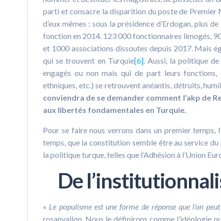
parti et consacre la disparition du poste de Premier 
d’eux mêmes : sous la présidence d’Erdogan, plus de 13
fonction en 2014. 123 000 fonctionnaires limogés, 90
et 1000 associations dissoutes depuis 2017. Mais ég
qui se trouvent en Turquie
[6]
. Aussi, la politique d
engagés ou non mais qui de part leurs fonctions,
ethniques, etc.) se retrouvent anéantis, détruits, hu
conviendra de se demander comment l’akp de Rec
aux libertés fondamentales en Turquie.
Pour se faire nous verrons dans un premier temps, l’
temps, que la constitution semble être au service du po
la politique turque, telles que l’Adhésion à l’Union 
De l’institutionnal
«
Le populisme est une forme de réponse que l’on peu
rosanvallon. Nous le définirons comme l’idéologie ou