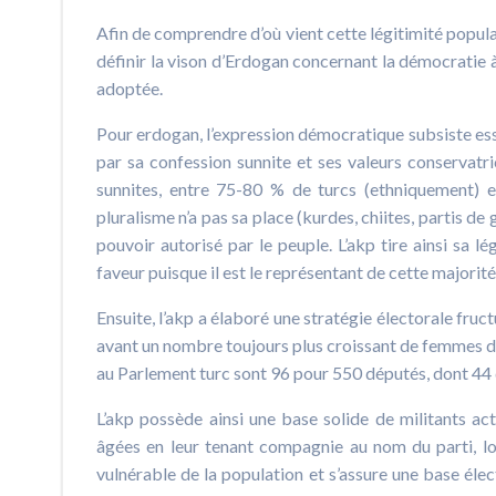
Afin de comprendre d’où vient cette légitimité populair
définir la vison d’Erdogan concernant la démocratie à
adoptée.
Pour erdogan, l’expression démocratique subsiste ess
par sa confession sunnite et ses valeurs conservatri
sunnites, entre 75-80 % de turcs (ethniquement) e
pluralisme n’a pas sa place (kurdes, chiites, partis de 
pouvoir autorisé par le peuple. L’akp tire ainsi sa 
faveur puisque il est le représentant de cette majorité 
Ensuite, l’akp a élaboré une stratégie électorale fruc
avant un nombre toujours plus croissant de femmes da
au Parlement turc sont 96 pour 550 députés, dont 44 d
L’akp possède ainsi une base solide de militants 
âgées en leur tenant compagnie au nom du parti, lor
vulnérable de la population et s’assure une base élect