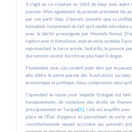
Il s’agit du co-créateur en 2001 de l’akp avec autre
pouvoir. Mais également du premier président élu au 
par son parti l’akp. D’aucuns pensent que sa politi
kémaliste, notamment du fait qu’il veuille introduire 
avec la laïcité promulguée par Mustafa Kemal. D’au
rupture avec le Kemalisme, mais en est la synthèse Turco-
représentant la force armée, l’autorité, le pouvoir pa
que semble vouloir inscrire au plus haut Erdogan.
Finalement, tous s’accordent pour dire que le parado
afin d’être le porte-parole des frustrations sociales
économique et politique. Nous comprenons ainsi qu’il e
Cependant la raison pour laquelle Erdogan est tant 
fondamentales, de violations des droits de l’homm
principalement en Turquie
[5]
. Cela est amplifié avec
place de l’État d’urgence lui permettant de sortir d
constitutionnelle venant accroître ses pouvoirs pré
nommer et destituer les magistrats, de posséder un droi