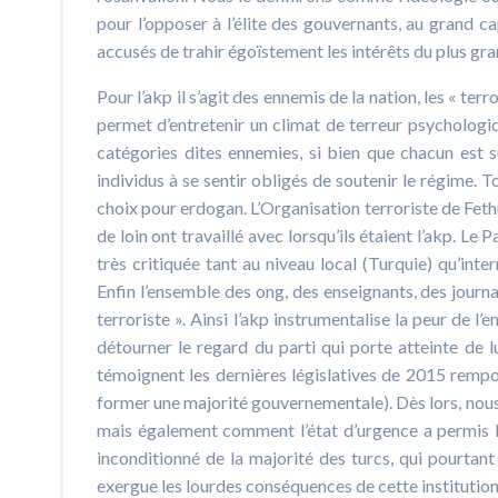
pour l’opposer à l’élite des gouvernants, au grand ca
accusés de trahir égoïstement les intérêts du plus g
Pour l’akp il s’agit des ennemis de la nation, les « ter
permet d’entretenir un climat de terreur psychologiqu
catégories dites ennemies, si bien que chacun est 
individus à se sentir obligés de soutenir le régime. 
choix pour erdogan. L’Organisation terroriste de Fet
de loin ont travaillé avec lorsqu’ils étaient l’akp. L
très critiquée tant au niveau local (Turquie) qu’int
Enfin l’ensemble des ong, des enseignants, des journa
terroriste ». Ainsi l’akp instrumentalise la peur de l’
détourner le regard du parti qui porte atteinte de 
témoignent les dernières législatives de 2015 rempo
former une majorité gouvernementale). Dès lors, nous 
mais également comment l’état d’urgence a permis la 
inconditionné de la majorité des turcs, qui pourtant
exergue les lourdes conséquences de cette institution