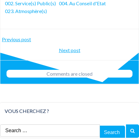
002. Service(s) Public(s)
004. Au Conseil d'Etat
023. Atmosphère(s)
Post
Previous post
Post
Next post
navigation
navigation
Comments are closed
VOUS CHERCHEZ ?
Search
for: