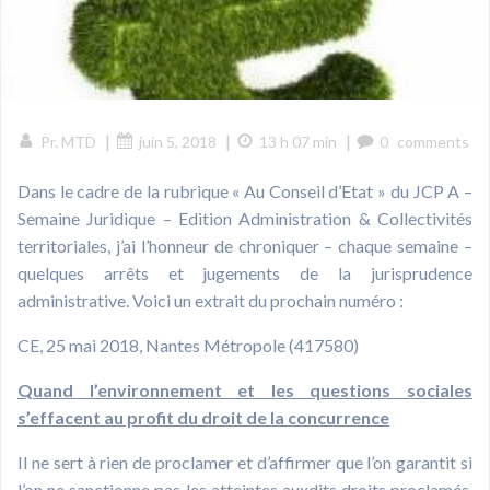
|
|
|
Pr. MTD
juin 5, 2018
13 h 07 min
0
comments
Dans le cadre de la rubrique « Au Conseil d’Etat » du JCP A –
Semaine Juridique – Edition Administration & Collectivités
territoriales, j’ai l’honneur de chroniquer – chaque semaine –
quelques arrêts et jugements de la jurisprudence
administrative. Voici un extrait du prochain numéro :
CE, 25 mai 2018, Nantes Métropole (417580)
Quand l’environnement et les questions sociales
s’effacent au profit du droit de la concurrence
Il ne sert à rien de proclamer et d’affirmer que l’on garantit si
l’on ne sanctionne pas les atteintes auxdits droits proclamés.