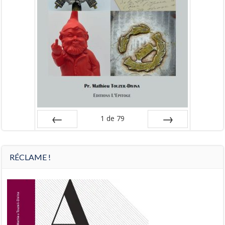
1
de
79
Préc
Suiv.
RÉCLAME !