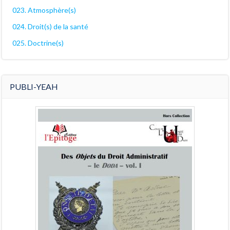
023. Atmosphère(s)
024. Droit(s) de la santé
025. Doctrine(s)
PUBLI-YEAH