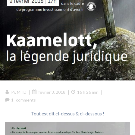
|
|
|
Pr. MTD
février 3, 2018
16 h 26 min
1
comments
Tout est dit ci-dessus & ci-dessous !