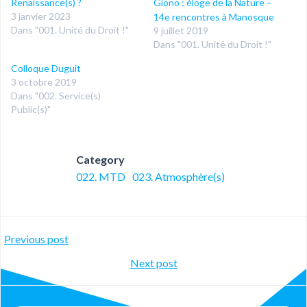
Renaissance(s) ?
Giono : éloge de la Nature –
3 janvier 2023
14e rencontres à Manosque
Dans "001. Unité du Droit !"
9 juillet 2019
Dans "001. Unité du Droit !"
Colloque Duguit
3 octobre 2019
Dans "002. Service(s)
Public(s)"
Category
022. MTD
023. Atmosphère(s)
Post
Previous post
Post
Next post
navigation
navigation