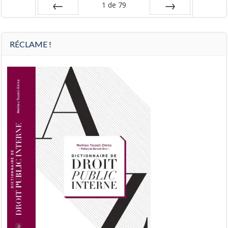
1
de
79
Préc
Suiv.
RÉCLAME !