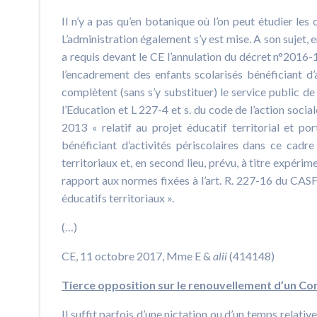
Il n’y a pas qu’en botanique où l’on peut étudier les
L’administration également s’y est mise. A son suje
a requis devant le CE l’annulation du décret n°2016-1
l’encadrement des enfants scolarisés bénéficiant d’a
complètent (sans s’y substituer) le service public d
l’Education et L 227-4 et s. du code de l’action soci
2013 « relatif au projet éducatif territorial et po
bénéficiant d’activités périscolaires dans ce cadre
territoriaux et, en second lieu, prévu, à titre expéri
rapport aux normes fixées à l’art. R. 227-16 du CASF 
éducatifs territoriaux ».
(…)
CE, 11 octobre 2017, Mme E &
alii
(414148)
Tierce opposition sur le renouvellement d’un Con
Il suffit parfois d’une nictation ou d’un temps relativ