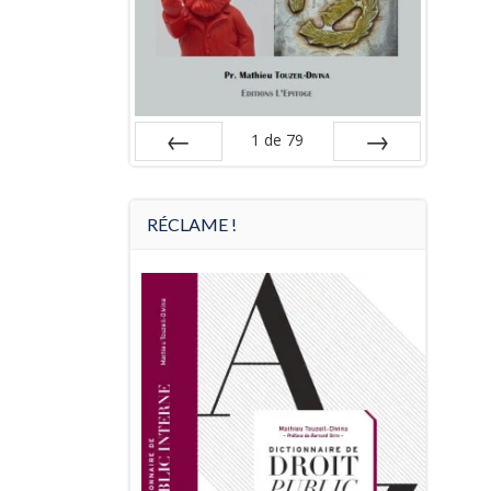
1
de
79
Préc
Suiv.
RÉCLAME !