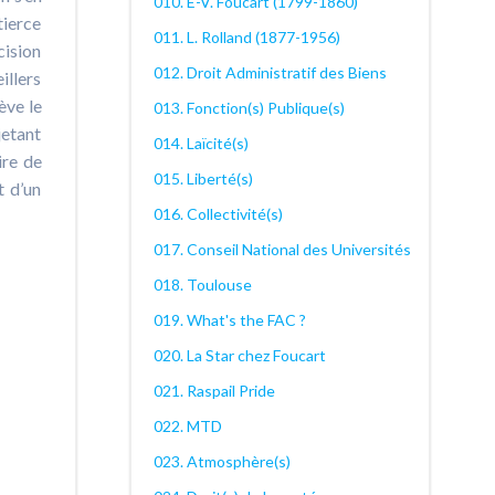
010. E-V. Foucart (1799-1860)
tierce
011. L. Rolland (1877-1956)
cision
012. Droit Administratif des Biens
illers
ève le
013. Fonction(s) Publique(s)
jetant
014. Laïcité(s)
ire de
015. Liberté(s)
t d’un
016. Collectivité(s)
017. Conseil National des Universités
018. Toulouse
019. What's the FAC ?
020. La Star chez Foucart
021. Raspail Pride
022. MTD
023. Atmosphère(s)