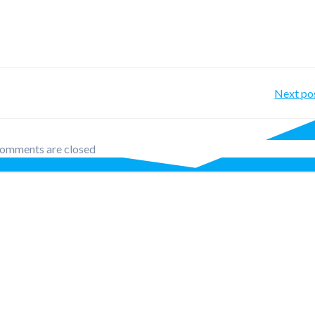
Po
Next po
nav
omments are closed