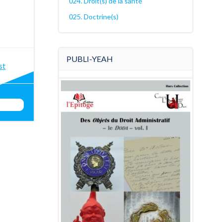
024. Droit(s) de la santé
025. Doctrine(s)
PUBLI-YEAH
st
st
igation