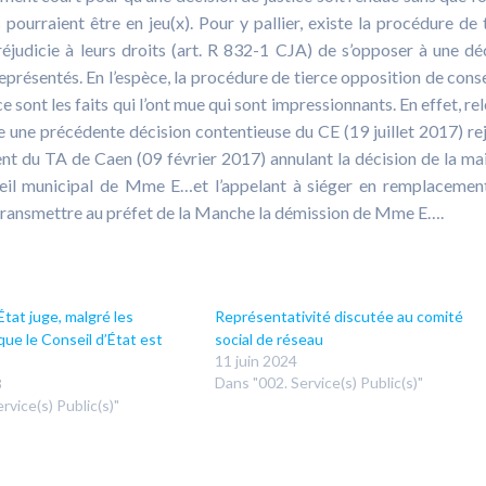
 pourraient être en jeu(x). Pour y pallier, existe la procédure de 
éjudicie à leurs droits (art. R 832-1 CJA) de s’opposer à une dé
u représentés. En l’espèce, la procédure de tierce opposition de conse
 sont les faits qui l’ont mue qui sont impressionnants. En effet, rel
 une précédente décision contentieuse du CE (19 juillet 2017) re
nt du TA de Caen (09 février 2017) annulant la décision de la ma
seil municipal de Mme E…et l’appelant à siéger en remplacemen
e transmettre au préfet de la Manche la démission de Mme E….
État juge, malgré les
Représentativité discutée au comité
ue le Conseil d’État est
social de réseau
11 juin 2024
Dans "002. Service(s) Public(s)"
3
rvice(s) Public(s)"