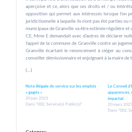
aperçoive et ce, alors que ses droits et / ou intérêts
opposition qui permet aux intéressés lorsque l’on pr
juridictionnelle à laquelle ils n’ont pas été parties o
municipaux de Granville va être estimée régulière et ce
CE, Mme E demandait avec d’autres de déclarer nulle
l’appel de la commune de Granville contre un jugeme
Granville écartant le renoncement à siéger au con
conseiller démissionnaire et enjoignant à la maire d
(…)
Note illégale de service sur les emplois
Le Conseil d’
« gagés »
apparences, q
20 juin 2023
impartial
Dans "002. Service(s) Public(s)"
20 mars 202
Dans "002. Se
Category