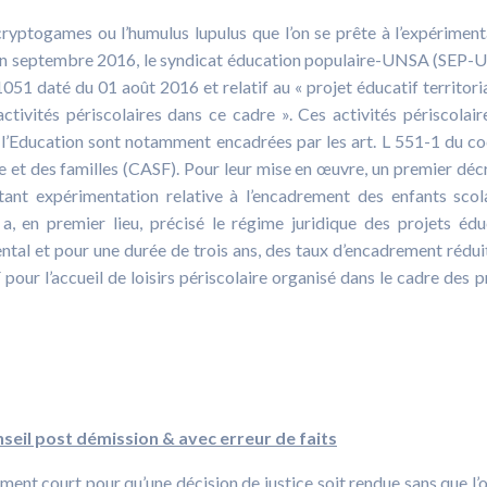
 cryptogames ou l’humulus lupulus que l’on se prête à l’expériment
t, en septembre 2016, le syndicat éducation populaire-UNSA (SEP
051 daté du 01 août 2016 et relatif au « projet éducatif territoria
ctivités périscolaires dans ce cadre ». Ces activités périscolair
e l’Education sont notamment encadrées par les art. L 551-1 du c
ale et des familles (CASF). Pour leur mise en œuvre, un premier déc
rtant expérimentation relative à l’encadrement des enfants scol
 a, en premier lieu, précisé le régime juridique des projets édu
mental et pour une durée de trois ans, des taux d’encadrement rédui
pour l’accueil de loisirs périscolaire organisé dans le cadre des p
seil post démission & avec erreur de faits
ement court pour qu’une décision de justice soit rendue sans que l’o