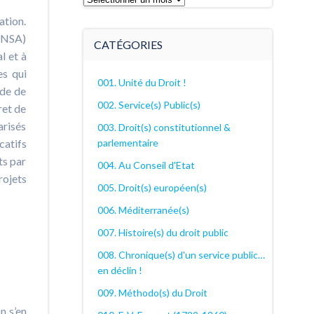
archives
ation.
décanales
-UNSA)
CATÉGORIES
l et à
es qui
001. Unité du Droit !
ode de
002. Service(s) Public(s)
ret de
arisés
003. Droit(s) constitutionnel &
parlementaire
catifs
ts par
004. Au Conseil d'Etat
rojets
005. Droit(s) européen(s)
006. Méditerranée(s)
007. Histoire(s) du droit public
008. Chronique(s) d'un service public…
en déclin !
009. Méthodo(s) du Droit
n s’en