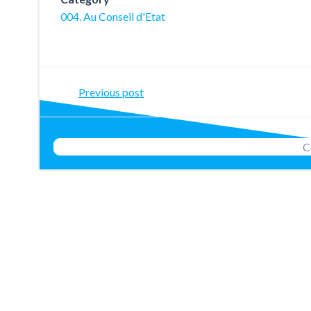
004. Au Conseil d'Etat
Post
Previous post
navigation
C