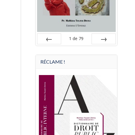
1
de
79
Préc
Suiv.
RÉCLAME !