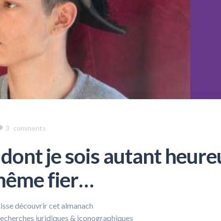
3
comments
s dont je sois autant heur
même fier…
aisse découvrir cet almanach
recherches juridiques & iconographiques