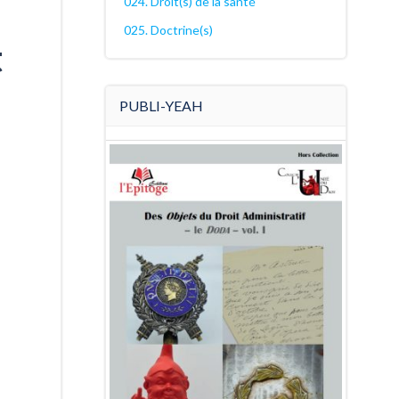
024. Droit(s) de la santé
025. Doctrine(s)
t
PUBLI-YEAH