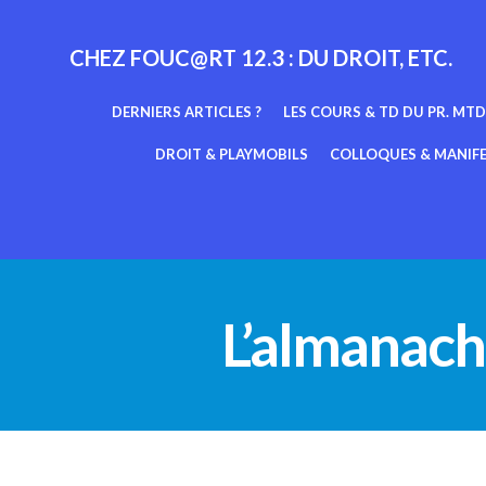
Aller
au
CHEZ FOUC@RT 12.3 : DU DROIT, ETC.
contenu
DERNIERS ARTICLES ?
LES COURS & TD DU PR. MTD
DROIT & PLAYMOBILS
COLLOQUES & MANIF
L’almanach