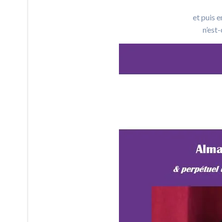
et puis 
n’est