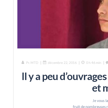
|
|
|
Pr. MTD
décembre 22, 2016
0 h 46 min
Il y a peu d’ouvrage
et 
Je vous l
fruit de nombreuses 