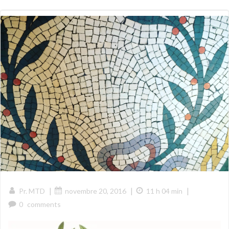
|
|
|
Pr. MTD
novembre 20, 2016
11 h 04 min
0
comments