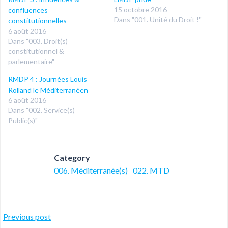
15 octobre 2016
confluences
Dans "001. Unité du Droit !"
constitutionnelles
6 août 2016
Dans "003. Droit(s)
constitutionnel &
parlementaire"
RMDP 4 : Journées Louis
Rolland le Méditerranéen
6 août 2016
Dans "002. Service(s)
Public(s)"
Category
006. Méditerranée(s)
022. MTD
Post
Previous post