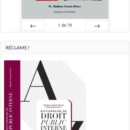
1
de
79
Préc
Suiv.
RÉCLAME !