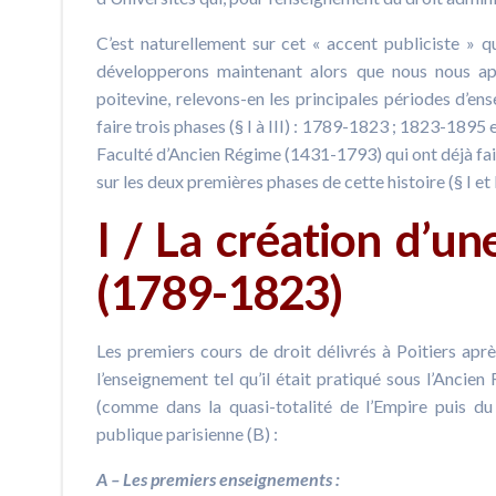
C’est naturellement sur cet « accent publiciste » q
développerons maintenant alors que nous nous app
poitevine, relevons-en les principales périodes d’en
faire trois phases (§ I à III) : 1789-1823 ; 1823-1895 
Faculté d’Ancien Régime (1431-1793) qui ont déjà fait 
sur les deux premières phases de cette histoire (§ I et I
I / La création d’un
(1789-1823)
Les premiers cours de droit délivrés à Poitiers aprè
l’enseignement tel qu’il était pratiqué sous l’Ancie
(comme dans la quasi-totalité de l’Empire puis du
publique parisienne (B) :
A – Les premiers enseignements :