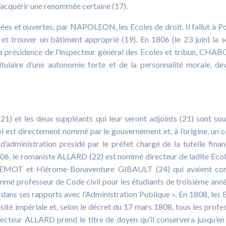
d’acquérir une renommée certaine (17).
éées et ouvertes, par NAPOLEON, les Ecoles de droit. Il fallut à Po
t trouver un bâtiment approprié (19). En 1806 (le 23 juin) la 
 la présidence de l’inspecteur général des Ecoles et tribun, CHA
titulaire d’une autonomie forte et de la personnalité morale, de
21) et les deux suppléants qui leur seront adjoints (21) sont so
el est directement nommé par le gouvernement et, à l’origine, un c
d’administration présidé par le préfet chargé de la tutelle finan
806, le romaniste ALLARD (22) est nommé directeur de ladite Ecol
LEMOT et Hiérome-Bonaventure GIBAULT (24) qui avaient con
 professeur de Code civil pour les étudiants de troisième anné
 « dans ses rapports avec l’Administration Publique ». En 1808, les 
rsité impériale et, selon le décret du 17 mars 1808, tous les profe
irecteur ALLARD prend le titre de doyen qu’il conservera jusqu’e