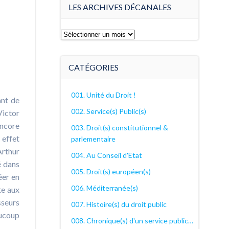
LES ARCHIVES DÉCANALES
Les
archives
décanales
CATÉGORIES
001. Unité du Droit !
ant de
002. Service(s) Public(s)
Victor
ncore
003. Droit(s) constitutionnel &
 effet
parlementaire
Arthur
004. Au Conseil d'Etat
é dans
005. Droit(s) européen(s)
éer en
006. Méditerranée(s)
te aux
sseurs
007. Histoire(s) du droit public
aucoup
008. Chronique(s) d'un service public…