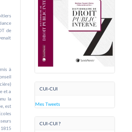
itiers
séance
BOT de
venait
umis à
onseil
cière)
CUI-CUI
e et a
nu la
Mes Tweets
e, est
Ecoles
sseurs
CUI-CUI ?
n 1815