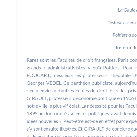
La Gaule a
L’estude est en 
Poitiers a don
Joseph-J
Rares sont les Facultés de droit françaises, Paris com
grands « administrativistes » qu’à Poitiers. Pour
FOUCART, messieurs les professeurs Théophil
Georges VEDEL. Ce panthéon publiciste, aujourd’hu
rien à envier à d’autres Ecoles de droit. Et, si les pri
GIRAULT, professeur d’économie politique en 1906 (2),
notre ville le plus vif éclat. La nécessité pour les Fac
1895 un doctorat ès sciences politiques, avait depuis
idées nouvelles ». Peut-être est-ce en effet parce que 
s’y sont ensuite illustrés. Et GIRAULT de conclure qu
d’Universités qui, pour l’enseignement du droit administ