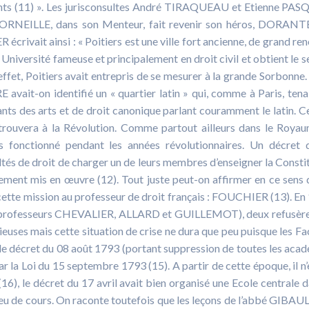
rents (11) ». Les jurisconsultes André TIRAQUEAU et Etienne PA
et CORNEILLE, dans son Menteur, fait revenir son héros, DORANT
rivait ainsi : « Poitiers est une ville fort ancienne, de grand re
ne Université fameuse et principalement en droit civil et obtient le 
 effet, Poitiers avait entrepris de se mesurer à la grande Sorbonne. 
on identifié un « quartier latin » qui, comme à Paris, tena
nts des arts et de droit canonique parlant couramment le latin. Ce
trouvera à la Révolution. Comme partout ailleurs dans le Royau
as fonctionné pendant les années révolutionnaires. Un décret
ltés de droit de charger un de leurs membres d’enseigner la Consti
llement mis en œuvre (12). Tout juste peut-on affirmer en ce sens 
cette mission au professeur de droit français : FOUCHIER (13). En
es professeurs CHEVALIER, ALLARD et GUILLEMOT), deux refusèr
ieuses mais cette situation de crise ne dura que peu puisque les Fa
 le décret du 08 août 1793 (portant suppression de toutes les aca
ar la Loi du 15 septembre 1793 (15). A partir de cette époque, il n’
16), le décret du 17 avril avait bien organisé une Ecole centrale d
peu de cours. On raconte toutefois que les leçons de l’abbé GIBAUL