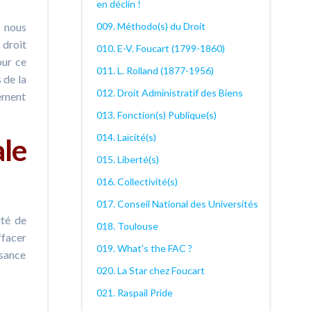
en déclin !
009. Méthodo(s) du Droit
e nous
 droit
010. E-V. Foucart (1799-1860)
our ce
011. L. Rolland (1877-1956)
 de la
012. Droit Administratif des Biens
lement
013. Fonction(s) Publique(s)
014. Laïcité(s)
ale
015. Liberté(s)
016. Collectivité(s)
017. Conseil National des Universités
ité de
018. Toulouse
ffacer
019. What's the FAC ?
ssance
020. La Star chez Foucart
021. Raspail Pride