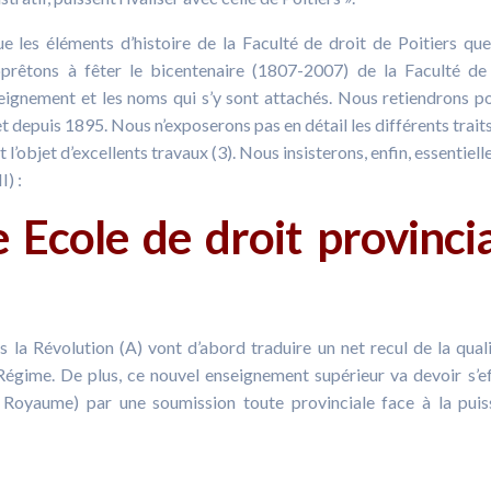
ue les éléments d’histoire de la Faculté de droit de Poitiers qu
rêtons à fêter le bicentenaire (1807-2007) de la Faculté de
seignement et les noms qui s’y sont attachés. Nous retiendrons p
et depuis 1895. Nous n’exposerons pas en détail les différents traits
l’objet d’excellents travaux (3). Nous insisterons, enfin, essentiel
I) :
e Ecole de droit provinci
s la Révolution (A) vont d’abord traduire un net recul de la qual
n Régime. De plus, ce nouvel enseignement supérieur va devoir s’e
 Royaume) par une soumission toute provinciale face à la pui