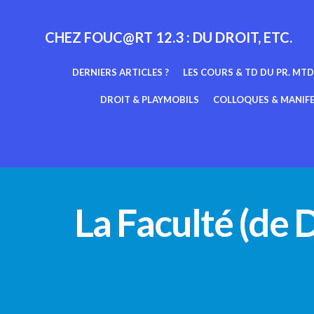
Aller
au
CHEZ FOUC@RT 12.3 : DU DROIT, ETC.
contenu
DERNIERS ARTICLES ?
LES COURS & TD DU PR. MTD
DROIT & PLAYMOBILS
COLLOQUES & MANIF
La Faculté (de D