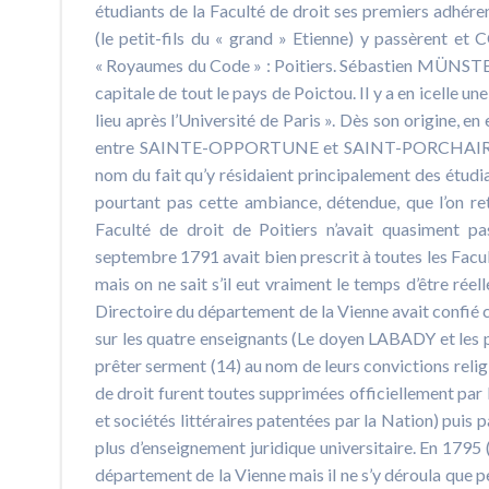
étudiants de la Faculté de droit ses premiers adhé
(le petit-fils du « grand » Etienne) y passèrent 
« Royaumes du Code » : Poitiers. Sébastien MÜNSTER éc
capitale de tout le pays de Poictou. Il y a en icelle u
lieu après l’Université de Paris ». Dès son origine, en
entre SAINTE-OPPORTUNE et SAINT-PORCHAIRE avait-
nom du fait qu’y résidaient principalement des étudia
pourtant pas cette ambiance, détendue, que l’on re
Faculté de droit de Poitiers n’avait quasiment p
septembre 1791 avait bien prescrit à toutes les Facu
mais on ne sait s’il eut vraiment le temps d’être rée
Directoire du département de la Vienne avait confié 
sur les quatre enseignants (Le doyen LABADY et l
prêter serment (14) au nom de leurs convictions relig
de droit furent toutes supprimées officiellement par
et sociétés littéraires patentées par la Nation) puis p
plus d’enseignement juridique universitaire. En 1795 (
département de la Vienne mais il ne s’y déroula que 