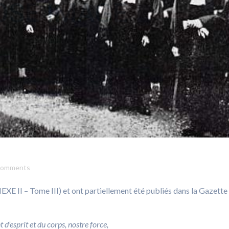
comments
XE II – Tome III) et ont partiellement été publiés dans la Gazette
t d’esprit et du corps, nostre force,