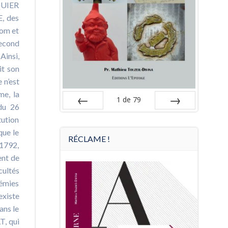
SQUIER
E, des
nom et
second
Ainsi,
it son
 n’est
me, la
1
de
79
 du 26
Préc
Suiv.
tution
que le
RÉCLAME !
 1792,
ent de
cultés
démies
existe
ans le
T, qui