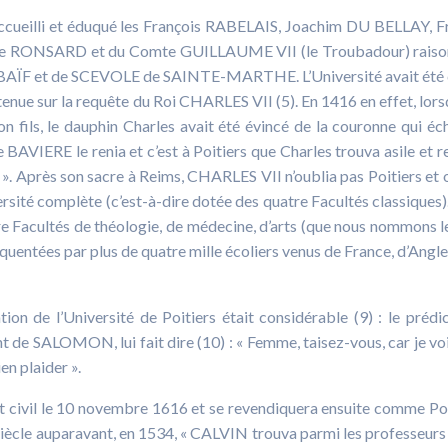
 accueilli et éduqué les François RABELAIS, Joachim DU BELLAY, F
e RONSARD et du Comte GUILLAUME VII (le Troubadour) raiso
DE BAÏF et de SCEVOLE de SAINTE-MARTHE. L’Université avait été
ue sur la requête du Roi CHARLES VII (5). En 1416 en effet, lors
fils, le dauphin Charles avait été évincé de la couronne qui éc
BAVIERE le renia et c’est à Poitiers que Charles trouva asile et r
n ». Après son sacre à Reims, CHARLES VII n’oublia pas Poitiers et 
ersité complète (c’est-à-dire dotée des quatre Facultés classiques)
e Facultés de théologie, de médecine, d’arts (que nous nommons l
fréquentées par plus de quatre mille écoliers venus de France, d’Angle
tion de l’Université de Poitiers était considérable (9) : le prédi
de SALOMON, lui fait dire (10) : « Femme, taisez-vous, car je vo
en plaider ».
t civil le 10 novembre 1616 et se revendiquera ensuite comme Po
n siècle auparavant, en 1534, « CALVIN trouva parmi les professeurs 