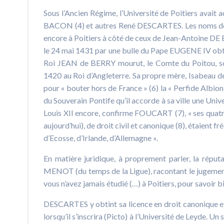
Sous l’Ancien Régime, l’Université de Poitiers avait
BACON (4) et autres René DESCARTES. Les noms d
encore à Poitiers à côté de ceux de Jean-Antoine 
le 24 mai 1431 par une bulle du Pape EUGENE IV obten
Roi JEAN de BERRY mourut, le Comte du Poitou, son 
1420 au Roi d’Angleterre. Sa propre mère, Isabeau de 
pour « bouter hors de France » (6) la « Perfide Albio
du Souverain Pontife qu’il accorde à sa ville une Univ
Louis XII encore, confirme FOUCART (7), « ses quatr
aujourd’hui), de droit civil et canonique (8), étaient 
d’Ecosse, d’Irlande, d’Allemagne ».
En matière juridique, à proprement parler, la réputa
MENOT (du temps de la Ligue), racontant le jugement 
vous n’avez jamais étudié (…) à Poitiers, pour savoir bi
DESCARTES y obtint sa licence en droit canonique e
lorsqu’il s’inscrira (Picto) à l’Université de Leyde. U