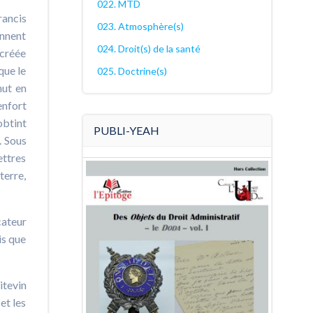
022. MTD
rancis
023. Atmosphère(s)
nnent
024. Droit(s) de la santé
 créée
que le
025. Doctrine(s)
hut en
enfort
obtint
PUBLI-YEAH
. Sous
ettres
terre,
cateur
is que
itevin
et les