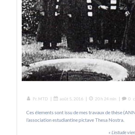
|
|
|
Pr. MTD
août 5, 2016
20 h 24 min
0
Ces élements sont issu de mes travaux de thèse (ANNE
l’association estudiantine pictave Thesa Nostra.
« L’estude vien