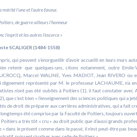
 mérité l’une et l’autre faveur.
Poitiers, de guerre ailleurs l’honneur
c l’esprit et les autres l’escorce »
uste SCALIGER (1484-1558)
pris, qui peuvent s’enorgueillir d’avoir accueilli en leurs murs aut
 n’en retenir que quelques-uns, citons notamment, outre Emile-
e DUCROCQ, Marcel WALINE, Yves MADIOT, Jean RIVERO ou e
i dignement représenté par M. le professeur LACHAUME, n’a en
vatistes n’ont pas été oubliés à Poitiers (1), il faut constater avec 
 que c’est bien « l’enseignement des sciences politiques qui a jet
ultés de droit de préparer aux carrières administratives, qui a fait cr
 longtemps été comprise par la Faculté de Poitiers, toujours ouver
Poitiers a très tôt « cru » au droit public que d’aussi grands profe
e « dans le présent comme dans le passé, il n’est peut-être pas be
ratif, puissent rivaliser avec celle de Poitiers ».