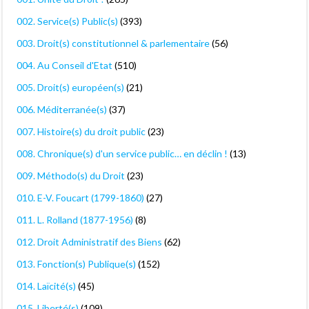
002. Service(s) Public(s)
(393)
003. Droit(s) constitutionnel & parlementaire
(56)
004. Au Conseil d'Etat
(510)
005. Droit(s) européen(s)
(21)
006. Méditerranée(s)
(37)
007. Histoire(s) du droit public
(23)
008. Chronique(s) d'un service public… en déclin !
(13)
009. Méthodo(s) du Droit
(23)
010. E-V. Foucart (1799-1860)
(27)
011. L. Rolland (1877-1956)
(8)
012. Droit Administratif des Biens
(62)
013. Fonction(s) Publique(s)
(152)
014. Laïcité(s)
(45)
015. Liberté(s)
(109)