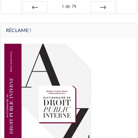
1
de
79
Préc
Suiv.
RÉCLAME !