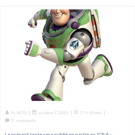
|
|
|
Pr. MTD
octobre 7, 2015
17 h 59 min
0
comments
Le présent texte sera publié en partie au JCP A –