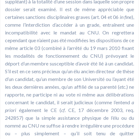
suppléant) à la totalité d’une session dans laquelle son propre
dossier serait examiné. Il est de même appréciable que
certaines sanctions disciplinaires graves (art. 04 et 06
in fine
),
comme l’interdiction d’accéder à un grade, entraînent une
incompatibilité avec le mandat au CNU. On regrettera
cependant que n’aient pas été modifiées les dispositions de ce
même article 03 (combiné à l’arrêté du 19 mars 2010 fixant
les modalités de fonctionnement du CNU) prévoyant le
déport d’un membre susceptible d’avoir été lié à un candidat.
S’il est en ce sens précieux qu’un élu ancien directeur de thèse
d’un candidat, qu’un membre de son Université ou l’ayant été
les deux dernières années, qu’un affilié de sa parenté (
etc
.) ne
rapporte, ne participe ni au vote ni même aux délibérations
concernant le candidat, il serait judicieux (comme l’entend
a
priori
également le CE (
cf
. CE, 17 décembre 2003, req.
242857) que la simple assistance physique de l’élu ou du
nommé au CNU ne suffise à rendre irrégulière une procédure
ou – plus simplement – qu’il soit tenu de quitter