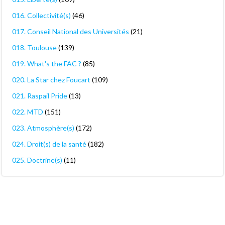
016. Collectivité(s)
(46)
017. Conseil National des Universités
(21)
018. Toulouse
(139)
019. What's the FAC ?
(85)
020. La Star chez Foucart
(109)
021. Raspail Pride
(13)
022. MTD
(151)
023. Atmosphère(s)
(172)
024. Droit(s) de la santé
(182)
025. Doctrine(s)
(11)