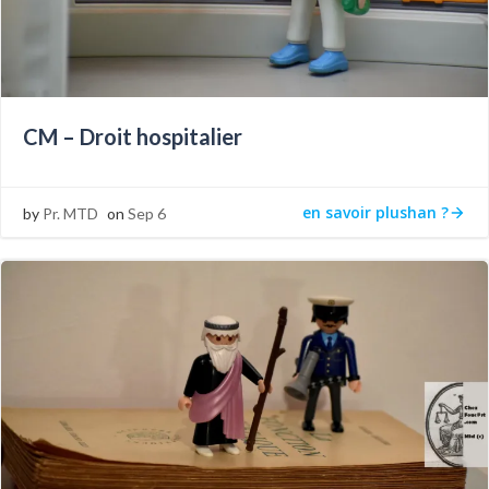
CM – Droit hospitalier
en savoir plushan ?
by
Pr. MTD
on
Sep 6