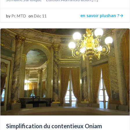
en savoir plushan ?
by
Pr. MTD
on
Déc 11
Simplification du contentieux Oniam