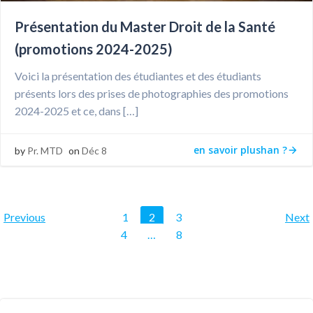
Présentation du Master Droit de la Santé
(promotions 2024-2025)
Voici la présentation des étudiantes et des étudiants
présents lors des prises de photographies des promotions
2024-2025 et ce, dans […]
en savoir plushan ?
by
Pr. MTD
on
Déc 8
Posts
Posts
Posts
Page
Page
Page
Page
Previous
1
2
3
Next
Page
4
…
8
navigation
navigation
navigat