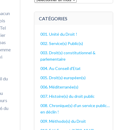
archives
Chacun
décanales
CATÉGORIES
ois
 Tel
001. Unité du Droit !
ier
pas
002. Service(s) Public(s)
 comme
003. Droit(s) constitutionnel &
vi
parlementaire
004. Au Conseil d'Etat
005. Droit(s) européen(s)
il du
006. Méditerranée(s)
au
007. Histoire(s) du droit public
ours
008. Chronique(s) d'un service public…
46 du
en déclin !
009. Méthodo(s) du Droit