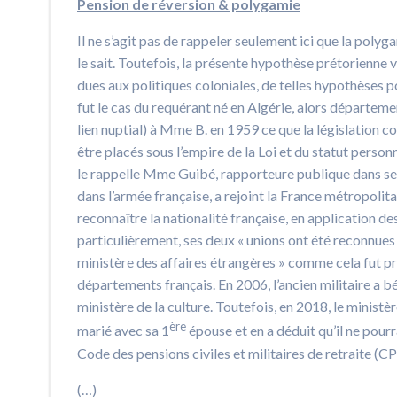
Pension de réversion & polygamie
Il ne s’agit pas de rappeler seulement ici que la polyga
le sait. Toutefois, la présente hypothèse prétorienne 
dues aux politiques coloniales, de telles hypothèses p
fut le cas du requérant né en Algérie, alors départem
lien nuptial) à Mme B. en 1959 ce que la législation 
être placés sous l’empire de la Loi et du statut perso
le rappelle Mme Guibé, rapporteure publique dans ses tr
dans l’armée française, a rejoint la France métropolit
reconnaître la nationalité française, en application des
particulièrement, ses deux « unions ont été reconnues p
ministère des affaires étrangères » comme cela fut p
départements français. En 2006, l’ancien militaire a 
ministère de la culture. Toutefois, en 2018, le ministè
ère
marié avec sa 1
épouse et en a déduit qu’il ne pourra
Code des pensions civiles et militaires de retraite (C
(…)