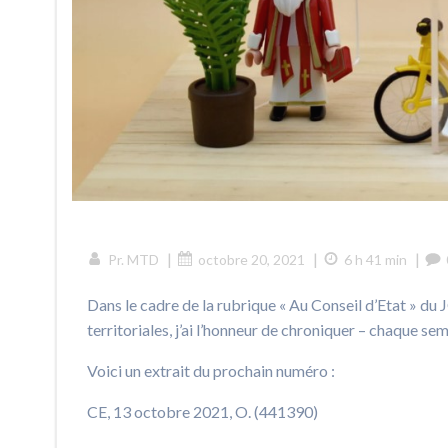
|
|
|
Pr. MTD
octobre 20, 2021
6 h 41 min
Dans le cadre de la rubrique « Au Conseil d’Etat » du
territoriales, j’ai l’honneur de chroniquer – chaque s
Voici un extrait du prochain numéro :
CE, 13 octobre 2021, O. (441390)