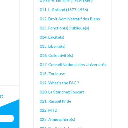
010. E-V. Foucart (1799-1860)
011. L. Rolland (1877-1956)
012. Droit Administratif des Biens
013. Fonction(s) Publique(s)
014. Laïcité(s)
015. Liberté(s)
016. Collectivité(s)
017. Conseil National des Universités
018. Toulouse
019. What's the FAC ?
020. La Star chez Foucart
st
st
021. Raspail Pride
igation
022. MTD
023. Atmosphère(s)