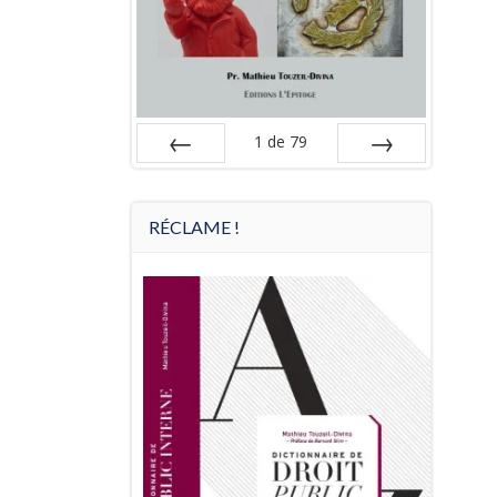
1
de
79
Préc
Suiv.
RÉCLAME !