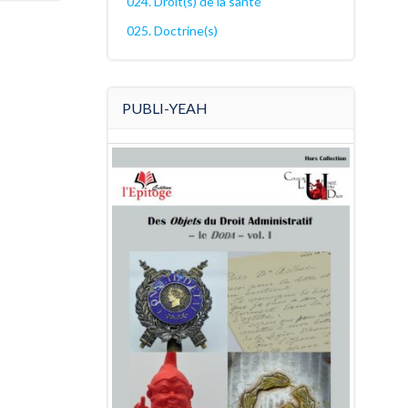
024. Droit(s) de la santé
025. Doctrine(s)
PUBLI-YEAH