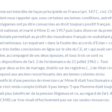
mie est interdite de façon principielle en France (art. 147 C. civ). 
vient nous rappeler que, sous certaines anciennes conditions, autref
olygames ont pu être consacrées en droit toujours positif français.
ent national, et marié à Mme D. en 1957 puis (sans divorcer du prem
coloniale permettait au profit des musulmans français ne souhaitant 
nnel nationaux. Le requérant « dans la foulée des accords d’Evian »
ès belles conclusions en ligne sur le site du CE, et « qui avait ser
aine, accompagné de ses deux épouses, et tous trois se sont vu
 dispositions de l’art. 2 de l’ordonnance du 21 juillet 1962 ». Tout
ar deux actes de mariage, établis sur les registres (…) de l’état civ
roposé aux anciens ressortissants des anciennes colonies et/ou
bénéficié d’une pension de réversion car Mme B était fonctionnaire 
re s’est rendu compte (n’était-il pas temps ?) que l’homme était touj
it plus bénéficier de la pension litigieuse et ce, au regard de l’art. 
PCMR) car il ne vivait effectivement pas sur ses seules ressources.