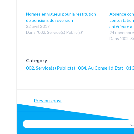
Normes en vigueur pour la restitution
Absence conf
de pensions de réversion
contestation
22 avril 2017
antérieure à
Dans "002. Service(s) Public(s)"
24 novembre
Dans "002. Se
Category
002. Service(s) Public(s)
004. Au Conseil d'Etat
013
Post
Previous post
navigation
C