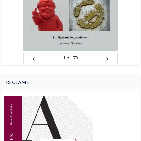
1
de
79
Préc
Suiv.
RÉCLAME !