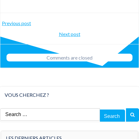
Post
Previous post
Post
Next post
navigation
navigation
Comments are closed
VOUS CHERCHEZ ?
Search
for:
LES DERNIERS ARTICLES