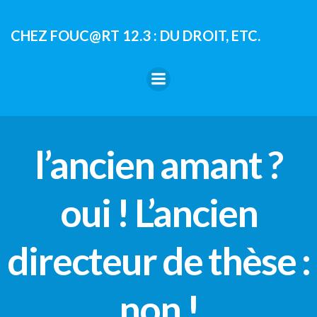
Aller
au
CHEZ FOUC@RT 12.3 : DU DROIT, ETC.
contenu
l’ancien amant ?
oui ! L’ancien
directeur de thèse :
non !