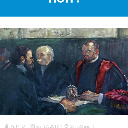
|
|
|
Pr. MTD
juin 17, 2019
18 h 03 min