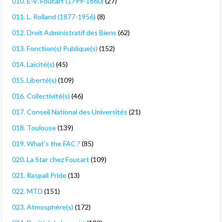
010. E-V. Foucart (1799-1860)
(27)
011. L. Rolland (1877-1956)
(8)
012. Droit Administratif des Biens
(62)
013. Fonction(s) Publique(s)
(152)
014. Laïcité(s)
(45)
015. Liberté(s)
(109)
016. Collectivité(s)
(46)
017. Conseil National des Universités
(21)
018. Toulouse
(139)
019. What's the FAC ?
(85)
020. La Star chez Foucart
(109)
021. Raspail Pride
(13)
022. MTD
(151)
023. Atmosphère(s)
(172)