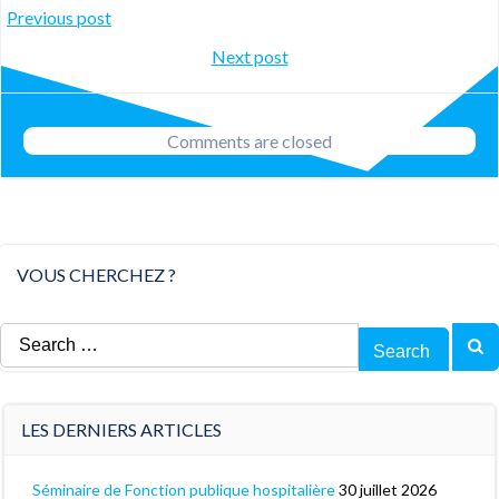
Post
Previous post
Post
Next post
navigation
navigation
Comments are closed
VOUS CHERCHEZ ?
Search
for:
LES DERNIERS ARTICLES
Séminaire de Fonction publique hospitalière
30 juillet 2026