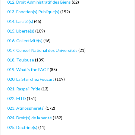
012. Droit Administratif des Biens
(62)
013. Fonction(s) Publique(s)
(152)
014. Laïcité(s)
(45)
015. Liberté(s)
(109)
016. Collectivité(s)
(46)
017. Conseil National des Universités
(21)
018. Toulouse
(139)
019. What's the FAC ?
(85)
020. La Star chez Foucart
(109)
021. Raspail Pride
(13)
022. MTD
(151)
023. Atmosphère(s)
(172)
024. Droit(s) de la santé
(182)
025. Doctrine(s)
(11)