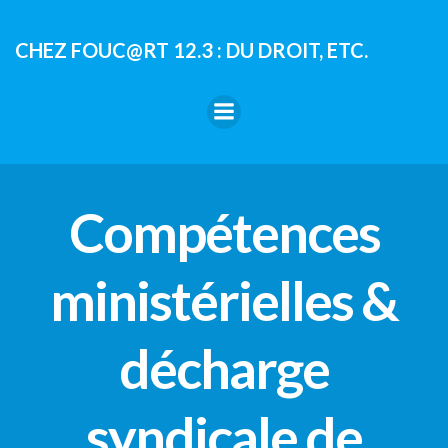
Aller
au
CHEZ FOUC@RT 12.3 : DU DROIT, ETC.
contenu
Compétences
ministérielles &
décharge
syndicale de