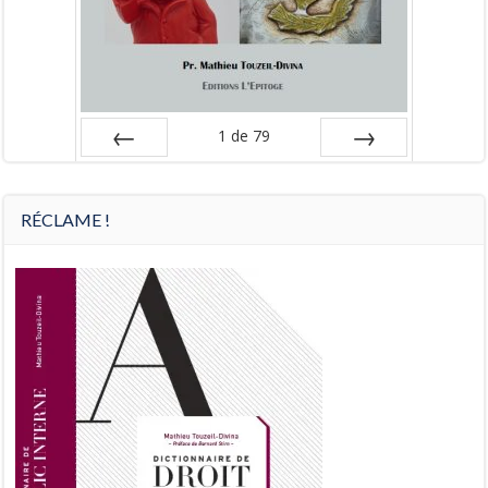
1
de
79
Préc
Suiv.
RÉCLAME !