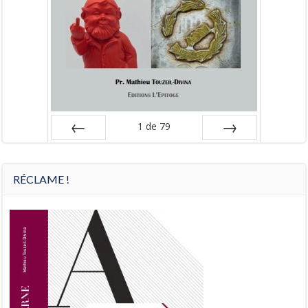
1
de
79
Préc
Suiv.
RÉCLAME !