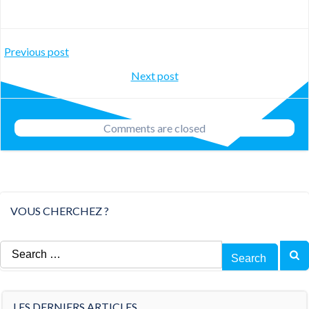
Post
Previous post
Post
Next post
navigation
navigation
Comments are closed
VOUS CHERCHEZ ?
Search
for:
LES DERNIERS ARTICLES