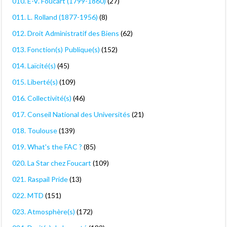
010. E-V. Foucart (1799-1860)
(27)
011. L. Rolland (1877-1956)
(8)
012. Droit Administratif des Biens
(62)
013. Fonction(s) Publique(s)
(152)
014. Laïcité(s)
(45)
015. Liberté(s)
(109)
016. Collectivité(s)
(46)
017. Conseil National des Universités
(21)
018. Toulouse
(139)
019. What's the FAC ?
(85)
020. La Star chez Foucart
(109)
021. Raspail Pride
(13)
022. MTD
(151)
023. Atmosphère(s)
(172)