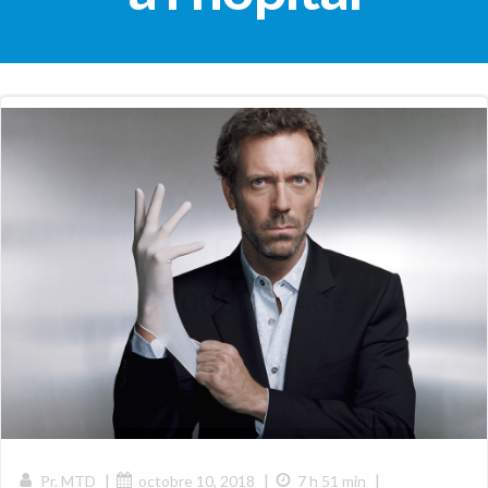
|
|
|
Pr. MTD
octobre 10, 2018
7 h 51 min