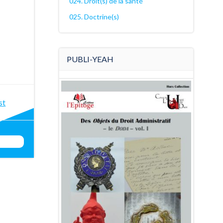
024. Droit(s) de la santé
025. Doctrine(s)
PUBLI-YEAH
st
st
igation