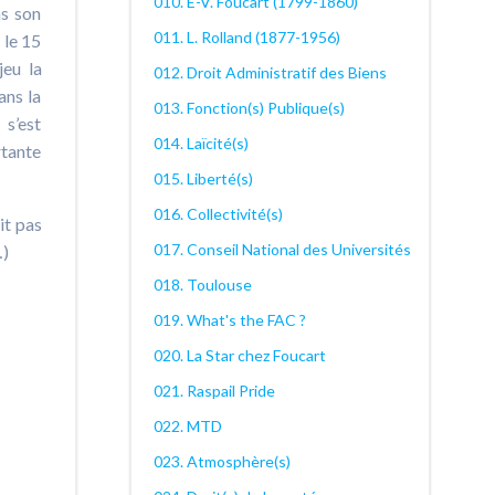
010. E-V. Foucart (1799-1860)
ns son
011. L. Rolland (1877-1956)
 le 15
jeu la
012. Droit Administratif des Biens
ans la
013. Fonction(s) Publique(s)
 s’est
014. Laïcité(s)
rtante
015. Liberté(s)
016. Collectivité(s)
it pas
017. Conseil National des Universités
…)
018. Toulouse
019. What's the FAC ?
020. La Star chez Foucart
021. Raspail Pride
022. MTD
023. Atmosphère(s)