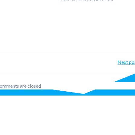
Po
Next po
nav
omments are closed