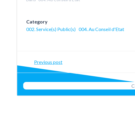
Category
002. Service(s) Public(s)
004. Au Conseil d'Etat
Post
Previous post
navigation
C