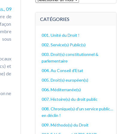
archives
s., 09
décanales
ère de
CATÉGORIES
 façon
cembre
001. Unité du Droit !
s sous
002. Service(s) Public(s)
003. Droit(s) constitutionnel &
locaux
parlementaire
cs) et
004. Au Conseil d'Etat
he) de
005. Droit(s) européen(s)
006. Méditerranée(s)
 on ne
007. Histoire(s) du droit public
008. Chronique(s) d'un service public…
en déclin !
009. Méthodo(s) du Droit