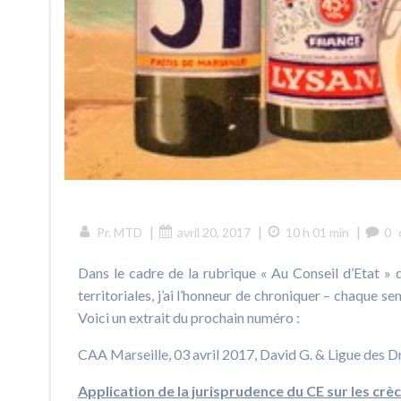
|
|
|
Pr. MTD
avril 20, 2017
10 h 01 min
0
Dans le cadre de la rubrique « Au Conseil d’Etat » 
territoriales, j’ai l’honneur de chroniquer – chaque s
Voici un extrait du prochain numéro :
CAA Marseille, 03 avril 2017, David G. & Ligue de
Application de la jurisprudence du CE sur les crèc