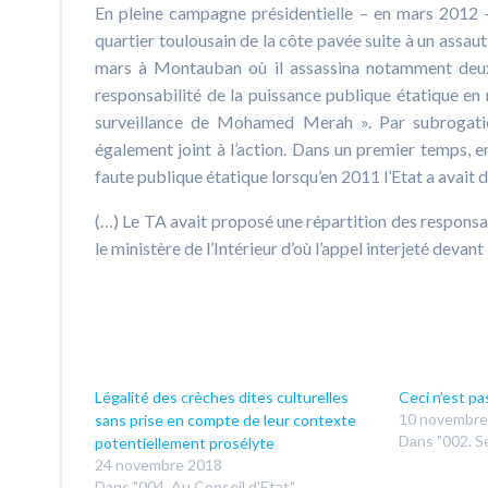
En pleine campagne présidentielle – en mars 2012 –
quartier toulousain de la côte pavée suite à un assau
mars à Montauban où il assassina notamment deux m
responsabilité de la puissance publique étatique en
surveillance de Mohamed Merah ». Par subrogation
également joint à l’action. Dans un premier temps, e
faute publique étatique lorsqu’en 2011 l’Etat a avait dé
(…) Le TA avait proposé une répartition des responsab
le ministère de l’Intérieur d’où l’appel interjeté deva
Légalité des crèches dites culturelles
Ceci n’est pa
10 novembre
sans prise en compte de leur contexte
Dans "002. Se
potentiellement prosélyte
24 novembre 2018
Dans "004. Au Conseil d'Etat"