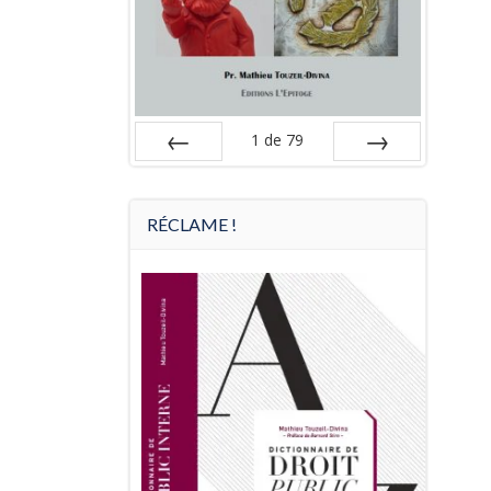
1
de
79
Préc
Suiv.
RÉCLAME !