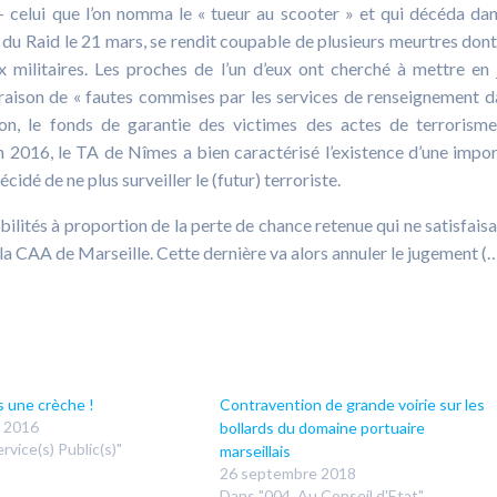
 celui que l’on nomma le « tueur au scooter » et qui décéda da
t du Raid le 21 mars, se rendit coupable de plusieurs meurtres dont
ilitaires. Les proches de l’un d’eux ont cherché à mettre en 
 raison de « fautes commises par les services de renseignement d
, le fonds de garantie des victimes des actes de terrorisme
n 2016, le TA de Nîmes a bien caractérisé l’existence d’une impo
cidé de ne plus surveiller le (futur) terroriste.
ilités à proportion de la perte de chance retenue qui ne satisfaisa
nt la CAA de Marseille. Cette dernière va alors annuler le jugement (
s une crèche !
Contravention de grande voirie sur les
 2016
bollards du domaine portuaire
rvice(s) Public(s)"
marseillais
26 septembre 2018
Dans "004. Au Conseil d'Etat"