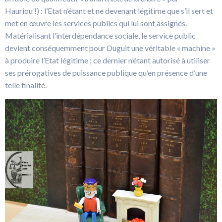
Hauriou !) : l’Etat n’étant et ne devenant légitime que s’il sert et
met en œuvre les services publics qui lui sont assignés.
Matérialisant l’interdépendance sociale, le service public
devient conséquemment pour Duguit une véritable « machine »
à produire l’Etat légitime ; ce dernier n’étant autorisé à utiliser
ses prérogatives de puissance publique qu’en présence d’une
telle finalité.