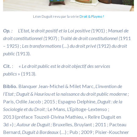
Léon Duguit revu par la série
Droit & Playmo !
Op. :
L’Etat, le droit positif et la Loi positive (
1901) ;
Manuel de
droit constitutionnel (
1907) ;
Traité de droit constitutionnel (
1911
– 1925) ;
Les transformations
(…)
du droit privé (
1912)
du droit
public (
1913).
Cit.
: «
Le droit public est le droit objectif des services
publics
» (1913).
Biblio.
Blanquer Jean-Michel & Milet Marc,
L’invention de
l’Etat ; Duguit & Hauriou et la naissance du droit public moderne ;
Paris, Odile Jacob ; 2015
;
Espagno Delphine,
Duguit : de la
Sociologie et du Droit ;
Le Mans, L’Epitoge-Lextenso ;
2013 (préface Touzeil-Divina Mathieu, « Relire Duguit en
3d ») ;
Autour de Duguit ;
Bruxelles, Bruylant ; 2011 ; Pacteau
Bernard,
Duguit à Bordeaux
(…) ; Pub ; 2009 ; Pisier-Kouchner