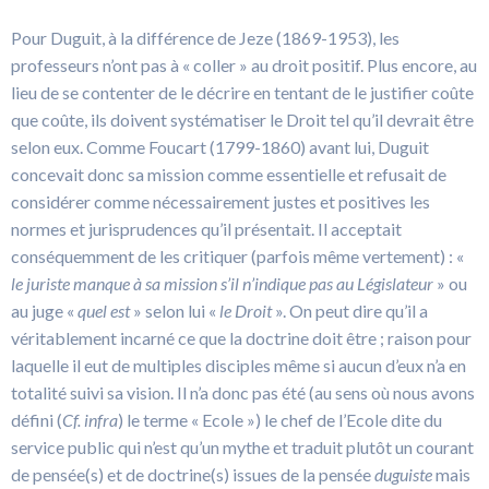
Pour Duguit, à la différence de Jeze (1869-1953), les
professeurs n’ont pas à « coller » au droit positif. Plus encore, au
lieu de se contenter de le décrire en tentant de le justifier coûte
que coûte, ils doivent systématiser le Droit tel qu’il devrait être
selon eux. Comme Foucart (1799-1860) avant lui, Duguit
concevait donc sa mission comme essentielle et refusait de
considérer comme nécessairement justes et positives les
normes et jurisprudences qu’il présentait. Il acceptait
conséquemment de les critiquer (parfois même vertement) : «
le juriste manque à sa mission s’il n’indique pas au Législateur
» ou
au juge «
quel est
» selon lui «
le Droit
». On peut dire qu’il a
véritablement incarné ce que la doctrine doit être ; raison pour
laquelle il eut de multiples disciples même si aucun d’eux n’a en
totalité suivi sa vision. Il n’a donc pas été (au sens où nous avons
défini (
Cf. infra
) le terme « Ecole ») le chef de l’Ecole dite du
service public qui n’est qu’un mythe et traduit plutôt un courant
de pensée(s) et de doctrine(s) issues de la pensée
duguiste
mais