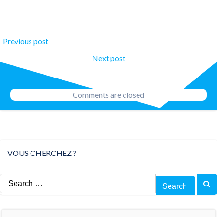
Post
Previous post
Post
Next post
navigation
navigation
Comments are closed
VOUS CHERCHEZ ?
Search
for: