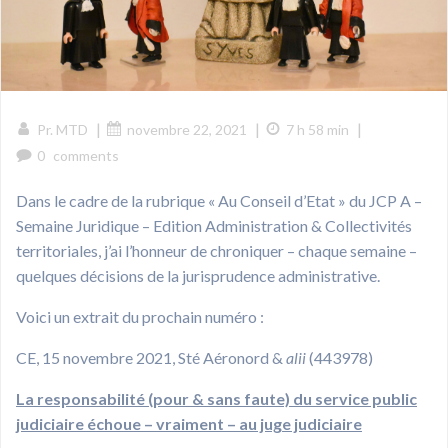
|
|
|
Pr. MTD
novembre 22, 2021
7 h 58 min
0
comments
Dans le cadre de la rubrique « Au Conseil d’Etat » du JCP A –
Semaine Juridique – Edition Administration & Collectivités
territoriales, j’ai l’honneur de chroniquer – chaque semaine –
quelques décisions de la jurisprudence administrative.
Voici un extrait du prochain numéro :
CE, 15 novembre 2021, Sté Aéronord &
alii
(443978)
La responsabilité (pour & sans faute) du service public
judiciaire échoue – vraiment – au juge judiciaire