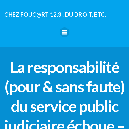
Aller
au
CHEZ FOUC@RT 12.3 : DU DROIT, ETC.
contenu
La responsabilité
(pour & sans faute)
du service public
judiciaire échoue –