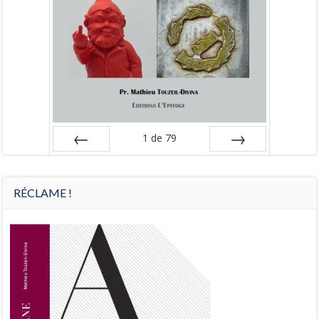
1
de
79
Préc
Suiv.
RÉCLAME !