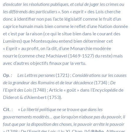
d’exécuter les résolutions publiques, et celui de juger les crimes ou
les différends des particuliers ».
Son «
esprit
» des Lois cherche
donc à identifier non pas l’acte législatif comme le fruit d’un
caprice humain mais bien comme le reflet d’une Nation donnée
et c’est par la raison (ce qui le situe bien dans le courant des
Lumières
) que Montesquieu entend bien déterminer cet
«
Esprit
» au profit, on l’a dit, d’une Monarchie modérée
nourrie (comme chez Machiavel (1469-1527) du reste) mais
avec d’autres objectifs finaux par la vertu.
Op. :
Les Lettres persanes
(1721) ;
Considérations sur les causes
de la grandeur des Romains et de leur décadence (
1734) ;
De
l’Esprit des Lois (
1748) ; Article « goût » dans l’
Encyclopédie
de
Diderot & d’Alembert (1753).
Cit.
: «
La liberté politique ne se trouve que dans les
gouvernements modérés… que lorsqu’on n’abuse pas du pouvoir, il
faut que par la disposition des choses, le pouvoir arrête le pouvoir
» (
1748 ;
De l’Esprit des Lois ;
Liv. XI, Chap. IV).
Biblio.
Althusser