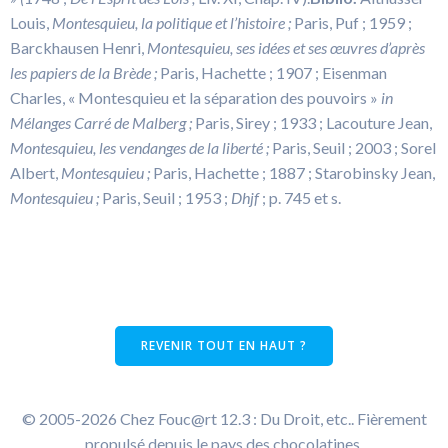
Louis,
Montesquieu, la politique et l’histoire ;
Paris, Puf ; 1959 ;
Barckhausen Henri,
Montesquieu, ses idées et ses œuvres d’après
les papiers de la Brède ;
Paris, Hachette ; 1907 ; Eisenman
Charles, « Montesquieu et la séparation des pouvoirs »
in
Mélanges Carré de Malberg ;
Paris, Sirey ; 1933 ; Lacouture Jean,
Montesquieu, les vendanges de la liberté ;
Paris, Seuil ; 2003 ; Sorel
Albert,
Montesquieu
;
Paris, Hachette ; 1887 ; Starobinsky Jean,
Montesquieu ;
Paris, Seuil ; 1953 ;
Dhjf
; p. 745 et s.
REVENIR TOUT EN HAUT ?
© 2005-2026 Chez Fouc@rt 12.3 : Du Droit, etc.. Fièrement
propulsé depuis le pays des chocolatines.