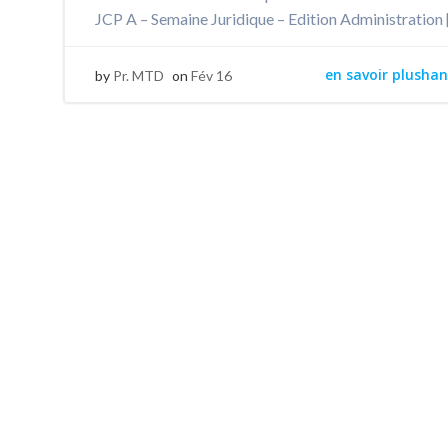
JCP A – Semaine Juridique – Edition Administration 
en savoir plushan
by
Pr. MTD
on
Fév 16