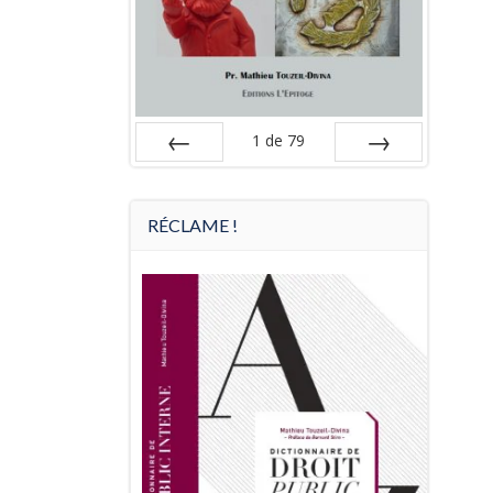
1
de
79
Préc
Suiv.
RÉCLAME !