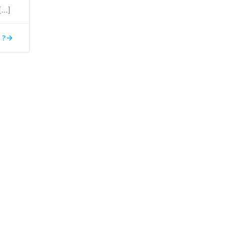
[…]
 ?