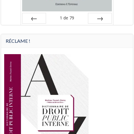
1
de
79
Préc
Suiv.
RÉCLAME !