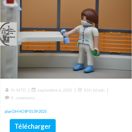
|
|
|
Pr. MTD
septembre 6, 2025
10 h 16 min
0
comments
plan DH HOSP 01 09 2025
Télécharger