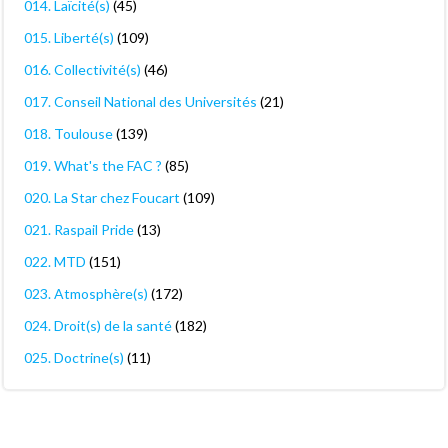
014. Laïcité(s)
(45)
015. Liberté(s)
(109)
016. Collectivité(s)
(46)
017. Conseil National des Universités
(21)
018. Toulouse
(139)
019. What's the FAC ?
(85)
020. La Star chez Foucart
(109)
021. Raspail Pride
(13)
022. MTD
(151)
023. Atmosphère(s)
(172)
024. Droit(s) de la santé
(182)
025. Doctrine(s)
(11)